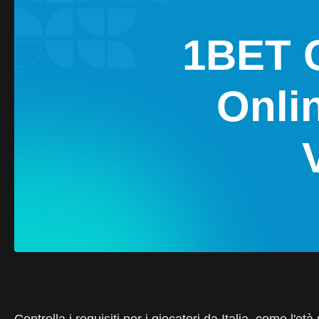
1BET C
Onli