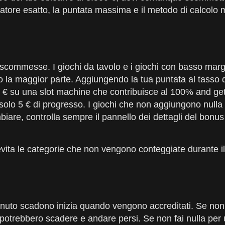
icatore esatto, la puntata massima e il metodo di calcolo
le scommesse. I giochi da tavolo e i giochi con basso mar
ono la maggior parte. Aggiungendo la tua puntata al tasso d
€ su una slot machine che contribuisce al 100% and get 
 solo 5 € di progresso. I giochi che non aggiungono nul
re, controlla sempre il pannello dei dettagli del bonus 
 evita le categorie che non vengono conteggiate durante 
enuto scadono inizia quando vengono accreditati. Se non
 potrebbero scadere e andare persi. Se non fai nulla per 