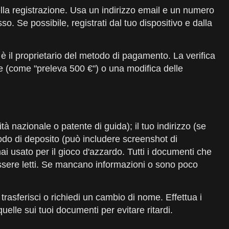
la registrazione. Usa un indirizzo email e un numero
o. Se possibile, registrati dal tuo dispositivo e dalla
è il proprietario del metodo di pagamento. La verifica
e (come "preleva 500 €") o una modifica delle
à nazionale o patente di guida); il tuo indirizzo (se
todo di deposito (può includere screenshot di
i usato per il gioco d'azzardo. Tutti i documenti che
r essere letti. Se mancano informazioni o sono poco
rasferisci o richiedi un cambio di nome. Effettua i
elle sui tuoi documenti per evitare ritardi.