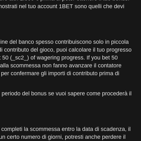
 mostrati nel tuo account 1BET sono quelli che devi
gine del banco spesso contribuiscono solo in piccola
i contributo del gioco, puoi calcolare il tuo progresso
50 (_sc2_) of wagering progress. If you bet 50
la alla scommessa non fanno avanzare il contatore
per confermare gli importi di contributo prima di
il periodo del bonus se vuoi sapere come procederà il
 completi la scommessa entro la data di scadenza, il
un certo numero di giorni, potresti anche perdere il