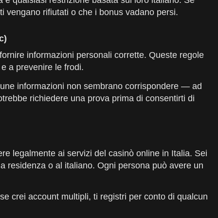
tà e qualsiasi restrizione basata sul loro italiano. Se
i vengano rifiutati o che i bonus vadano persi.
c)
 fornire informazioni personali corrette. Queste regole
e a prevenire le frodi.
e alcune informazioni non sembrano corrispondere — ad
rebbe richiedere una prova prima di consentirti di
 legalmente ai servizi del casinò online in Italia. Sei
alla residenza o al italiano. Ogni persona può avere un
 crei account multipli, ti registri per conto di qualcun