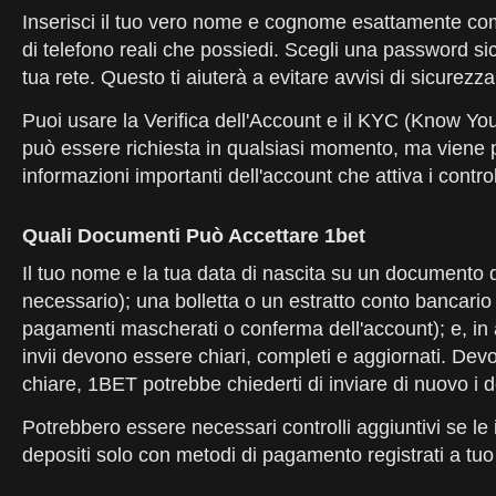
Inserisci il tuo vero nome e cognome esattamente com
di telefono reali che possiedi. Scegli una password sic
tua rete. Questo ti aiuterà a evitare avvisi di sicurezza
Puoi usare la Verifica dell'Account e il KYC (Know You
può essere richiesta in qualsiasi momento, ma viene p
informazioni importanti dell'account che attiva i control
Quali Documenti Può Accettare 1bet
Il tuo nome e la tua data di nascita su un documento d'i
necessario); una bolletta o un estratto conto bancario
pagamenti mascherati o conferma dell'account); e, in a
invii devono essere chiari, completi e aggiornati. Devo
chiare, 1BET potrebbe chiederti di inviare di nuovo i d
Potrebbero essere necessari controlli aggiuntivi se le
depositi solo con metodi di pagamento registrati a tuo 