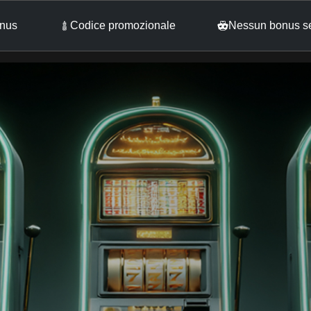
nus
Codice promozionale
Nessun bonus s