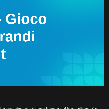
– Gioco
randi
t