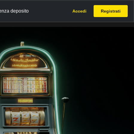
enza deposito
Accedi
Registrati