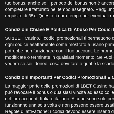
tuo bonus, anche se il periodo del bonus non è ancora 
completare il fatturato nel tempo assegnato. Raggiunge
requisito di 35x. Questo ti darà tempo per eventuali r
Condizioni Chiave E Politica Di Abuso Per Codici
Su 1BET Casino, i codici promozionali ti permettono di
ogni codice esattamente come mostrato e usarlo prima 
potrebbe non funzionare con il tuo account. Le promo
modificate o terminate in qualsiasi momento. Se vuoi d
vedere se sei idoneo, cosa devi fare e qual è la scad
Condizioni Importanti Per Codici Promozionali E O
La maggior parte delle promozioni di 1BET Casino ha la
può revocare il bonus o qualsiasi vincita ad esso coll
del loro account, Italia o italiano. Alcune sono solo pe
funzionano una sola volta e non possono essere usati c
Regole di attivazione: i codici devono essere inserit