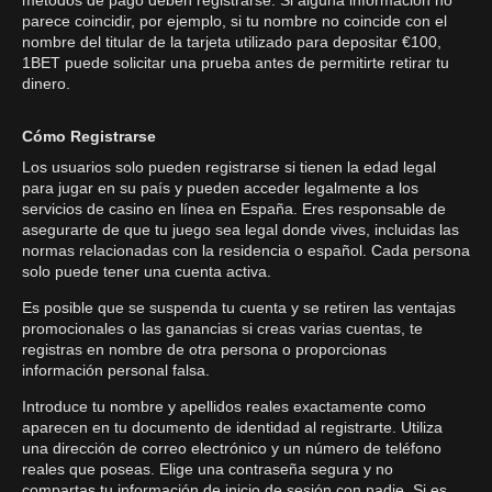
métodos de pago deben registrarse. Si alguna información no
parece coincidir, por ejemplo, si tu nombre no coincide con el
nombre del titular de la tarjeta utilizado para depositar €100,
1BET puede solicitar una prueba antes de permitirte retirar tu
dinero.
Cómo Registrarse
Los usuarios solo pueden registrarse si tienen la edad legal
para jugar en su país y pueden acceder legalmente a los
servicios de casino en línea en España. Eres responsable de
asegurarte de que tu juego sea legal donde vives, incluidas las
normas relacionadas con la residencia o español. Cada persona
solo puede tener una cuenta activa.
Es posible que se suspenda tu cuenta y se retiren las ventajas
promocionales o las ganancias si creas varias cuentas, te
registras en nombre de otra persona o proporcionas
información personal falsa.
Introduce tu nombre y apellidos reales exactamente como
aparecen en tu documento de identidad al registrarte. Utiliza
una dirección de correo electrónico y un número de teléfono
reales que poseas. Elige una contraseña segura y no
compartas tu información de inicio de sesión con nadie. Si es