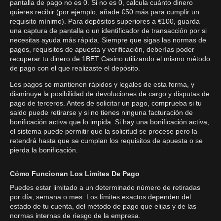
pantalla de pago no es 0. Si no es 0, calcula cuánto dinero
quieres recibir (por ejemplo, añade €50 más para cumplir un
requisito mínimo). Para depósitos superiores a €100, guarda
una captura de pantalla o un identificador de transacción por si
necesitas ayuda más rápida. Siempre que sigas las normas de
pagos, requisitos de apuesta y verificación, deberías poder
recuperar tu dinero de 1BET Casino utilizando el mismo método
de pago con el que realizaste el depósito.
Los pagos se mantienen rápidos y legales de esta forma, y
disminuye la posibilidad de devoluciones de cargo y disputas de
pago de terceros. Antes de solicitar un pago, comprueba si tu
saldo puede retirarse y si no tienes ninguna facturación de
bonificación activa que lo impida. Si hay una bonificación activa,
el sistema puede permitir que la solicitud se procese pero la
retendrá hasta que se cumplan los requisitos de apuesta o se
pierda la bonificación.
Cómo Funcionan Los Límites De Pago
Puedes estar limitado a un determinado número de retiradas
por día, semana o mes. Los límites exactos dependen del
estado de tu cuenta, del método de pago que elijas y de las
normas internas de riesgo de la empresa.