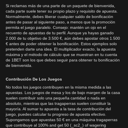
Si reclamas más de una parte de un paquete de bienvenida,
cada parte suele tener su propio plazo y requisito de apuesta.
Normalmente, debes liberar cualquier saldo de bonificación
antes de pasar al siguiente paso, a menos que la promoción
permita el juego paralelo. Consejo: mantén un ojo en el
recuento de apuestas de tu perfil. Aunque ya hayas ganado
2.000 de tu objetivo de 3.500 €, aún debes apostar otros 1.500
€ antes de poder obtener la bonificación. Estos ejemplos solo
pretenden darte una idea. El multiplicador exacto, la apuesta
máxima y el método de cálculo que se muestran en tu cuenta
de 1BET son los que debes seguir para obtener tu bonificación
de bienvenida.
Contribución De Los Juegos
No todos los juegos contribuyen en la misma medida a las
apuestas. Los juegos de mesa y los de bajo margen de la casa
suelen contribuir solo una pequeña cantidad o nada en
absoluto, mientras que las tragaperras suelen constituir la
mayoría. Al sumar tu apuesta a la tasa de contribución del
juego, puedes calcular tu progreso de apuesta efectivo.
Supongamos que apuestas 50 € en una máquina tragaperras
que contribuye al 100% and get 50 (_sc2_) of wagering