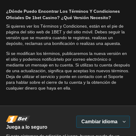
¿Dónde Puedo Encontrar Los Términos Y Condiciones
Oficiales De 1bet Casino? ¿Qué Versión Necesito?
Si quieres ver los Términos y Condiciones, están en el pie de
página del sitio web de 1BET y del sitio móvil. Debes seguir la
versión que se muestra cuando te registras, realizas un
depósito, reclamas una bonificación o realizas una apuesta.
Si se modifican los términos, publicaremos la nueva versión en
el sitio y podemos notificártelo por correo electrónico o
mediante un mensaje en tu cuenta. Si utilizas tu cuenta después
de una actualización, significa que aceptas los nuevos términos.
Deja de utilizar el servicio y ponte en contacto con el Soporte
para hablar sobre el cierre de tu cuenta y la obtención de
cualquier dinero que haya en ella.
Cambiar idioma
Juega a lo seguro