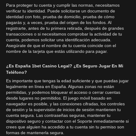
Para proteger tu cuenta y cumplir las normas, necesitamos
verificar tu identidad. Puede solicitarse un documento de
identidad con foto, prueba de domicilio, prueba de cómo
pagarás y, a veces, prueba del origen de los fondos. Al
registrarte, antes de tu primera retirada, después de grandes
transacciones o si necesitamos comprobar la actividad de tu
cuenta, podemos solicitar una identificación adecuada.
Asegúrate de que el nombre de tu cuenta coincide con el
nombre de la tarjeta que estás utilizando para pagar.
¿Es España 1bet Casino Legal? ¿Es Seguro Jugar En Mi
Teléfono?
Es importante que tengas la edad suficiente y que puedas jugar
legalmente en línea en España. Algunas zonas no están
permitidas, y podemos bloquear el acceso o cerrar cuentas
desde lugares no permitidos. El juego móvil basado en
navegador es posible, y las conexiones cifradas, los controles
de sesión y la supervisión de inicios de sesión mantienen tu
cuenta segura. Las contraseñas seguras, mantener tu
dispositivo seguro y contactar con el Soporte inmediatamente si
crees que alguien ha accedido a tu cuenta sin tu permiso son
formas de mantenerla segura.