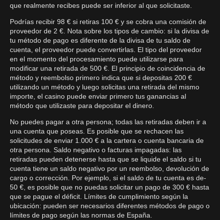
que realmente recibes puede ser inferior al que solicitaste.
Podrías recibir 98 € si retiras 100 € y se cobra una comisión de
proveedor de 2 €. Nota sobre los tipos de cambio: si la divisa de
tu método de pago es diferente de la divisa de tu saldo de
cuenta, el proveedor puede convertirlas. El tipo del proveedor
en el momento del procesamiento puede utilizarse para
modificar una retirada de 500 €. El principio de coincidencia de
método y reembolso primero indica que si depositas 200 €
utilizando un método y luego solicitas una retirada del mismo
importe, el casino puede enviar primero tus ganancias al
método que utilizaste para depositar el dinero.
No puedes pagar a otra persona; todas las retiradas deben ir a
una cuenta que poseas. Es posible que se rechacen las
solicitudes de enviar 1.000 € a la cartera o cuenta bancaria de
otra persona. Saldo negativo o facturas impagadas: las
retiradas pueden detenerse hasta que se liquide el saldo si tu
cuenta tiene un saldo negativo por un reembolso, devolución de
cargo o corrección. Por ejemplo, si el saldo de tu cuenta es de-
50 €, es posible que no puedas solicitar un pago de 300 € hasta
que se pague el déficit. Límites de cumplimiento según la
ubicación: pueden ser necesarios diferentes métodos de pago o
límites de pago según las normas de España.