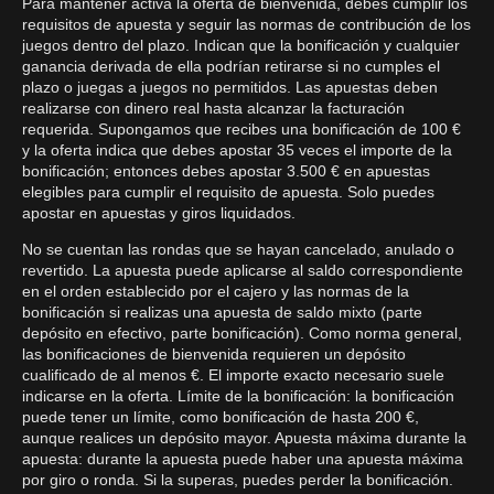
Para mantener activa la oferta de bienvenida, debes cumplir los
requisitos de apuesta y seguir las normas de contribución de los
juegos dentro del plazo. Indican que la bonificación y cualquier
ganancia derivada de ella podrían retirarse si no cumples el
plazo o juegas a juegos no permitidos. Las apuestas deben
realizarse con dinero real hasta alcanzar la facturación
requerida. Supongamos que recibes una bonificación de 100 €
y la oferta indica que debes apostar 35 veces el importe de la
bonificación; entonces debes apostar 3.500 € en apuestas
elegibles para cumplir el requisito de apuesta. Solo puedes
apostar en apuestas y giros liquidados.
No se cuentan las rondas que se hayan cancelado, anulado o
revertido. La apuesta puede aplicarse al saldo correspondiente
en el orden establecido por el cajero y las normas de la
bonificación si realizas una apuesta de saldo mixto (parte
depósito en efectivo, parte bonificación). Como norma general,
las bonificaciones de bienvenida requieren un depósito
cualificado de al menos €. El importe exacto necesario suele
indicarse en la oferta. Límite de la bonificación: la bonificación
puede tener un límite, como bonificación de hasta 200 €,
aunque realices un depósito mayor. Apuesta máxima durante la
apuesta: durante la apuesta puede haber una apuesta máxima
por giro o ronda. Si la superas, puedes perder la bonificación.