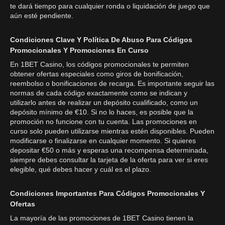
te dará tiempo para cualquier ronda o liquidación de juego que
aún esté pendiente.
Condiciones Clave Y Política De Abuso Para Códigos
Promocionales Y Promociones En Curso
En 1BET Casino, los códigos promocionales te permiten
obtener ofertas especiales como giros de bonificación,
reembolso o bonificaciones de recarga. Es importante seguir las
normas de cada código exactamente como se indican y
utilizarlo antes de realizar un depósito cualificado, como un
depósito mínimo de €10. Si no lo haces, es posible que la
promoción no funcione con tu cuenta. Las promociones en
curso solo pueden utilizarse mientras estén disponibles. Pueden
modificarse o finalizarse en cualquier momento. Si quieres
depositar €50 o más y esperas una recompensa determinada,
siempre debes consultar la tarjeta de la oferta para ver si eres
elegible, qué debes hacer y cuál es el plazo.
Condiciones Importantes Para Códigos Promocionales Y
Ofertas
La mayoría de las promociones de 1BET Casino tienen la