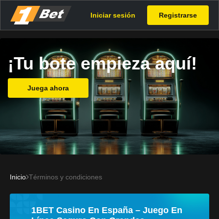
Iniciar sesión
Registrarse
¡Tu bote empieza aquí!
Juega ahora
Inicio
Términos y condiciones
1BET Casino En España – Juego En