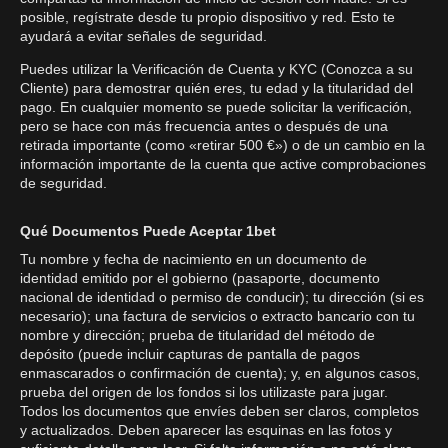
posible, regístrate desde tu propio dispositivo y red. Esto te
ayudará a evitar señales de seguridad.
Puedes utilizar la Verificación de Cuenta y KYC (Conozca a su
Cliente) para demostrar quién eres, tu edad y la titularidad del
pago. En cualquier momento se puede solicitar la verificación,
pero se hace con más frecuencia antes o después de una
retirada importante (como «retirar 500 €») o de un cambio en la
información importante de la cuenta que active comprobaciones
de seguridad.
Qué Documentos Puede Aceptar 1bet
Tu nombre y fecha de nacimiento en un documento de
identidad emitido por el gobierno (pasaporte, documento
nacional de identidad o permiso de conducir); tu dirección (si es
necesario); una factura de servicios o extracto bancario con tu
nombre y dirección; prueba de titularidad del método de
depósito (puede incluir capturas de pantalla de pagos
enmascarados o confirmación de cuenta); y, en algunos casos,
prueba del origen de los fondos si los utilizaste para jugar.
Todos los documentos que envíes deben ser claros, completos
y actualizados. Deben aparecer las esquinas en las fotos y