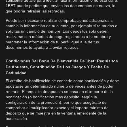
suficiente detalle para leer. Si falta información o no está clara,
1BET puede pedirte que envíes los documentos de nuevo, lo
que podría retrasar las retiradas.
Puede ser necesario realizar comprobaciones adicionales si
cambia la información de tu cuenta, por ejemplo si te mudas o
solicitas un cambio de nombre. Los depósitos solo deben
realizarse con métodos de pago registrados a tu nombre y
mantener la información de tu perfil igual a la de tus
documentos te ayudará a evitar retrasos.
Condiciones Del Bono De Bienvenida De 1bet: Requisitos
De Apuesta, Contribución De Los Juegos Y Fecha De
Caducidad
El crédito de bonificación se concede como bonificación y debe
apostarse un determinado número de veces antes de poder
retirarlo. El requisito de apuesta se basa en el importe de la
bonificación (o bonificación más depósito, según la
configuración de la promoción), por lo que asegúrate de
comprobar el multiplicador exacto y el importe mínimo de
depósito que se muestra en la ventana emergente de la
bonificación.