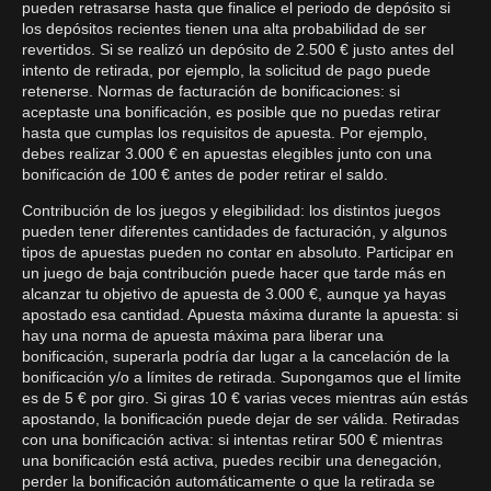
pueden retrasarse hasta que finalice el periodo de depósito si
los depósitos recientes tienen una alta probabilidad de ser
revertidos. Si se realizó un depósito de 2.500 € justo antes del
intento de retirada, por ejemplo, la solicitud de pago puede
retenerse. Normas de facturación de bonificaciones: si
aceptaste una bonificación, es posible que no puedas retirar
hasta que cumplas los requisitos de apuesta. Por ejemplo,
debes realizar 3.000 € en apuestas elegibles junto con una
bonificación de 100 € antes de poder retirar el saldo.
Contribución de los juegos y elegibilidad: los distintos juegos
pueden tener diferentes cantidades de facturación, y algunos
tipos de apuestas pueden no contar en absoluto. Participar en
un juego de baja contribución puede hacer que tarde más en
alcanzar tu objetivo de apuesta de 3.000 €, aunque ya hayas
apostado esa cantidad. Apuesta máxima durante la apuesta: si
hay una norma de apuesta máxima para liberar una
bonificación, superarla podría dar lugar a la cancelación de la
bonificación y/o a límites de retirada. Supongamos que el límite
es de 5 € por giro. Si giras 10 € varias veces mientras aún estás
apostando, la bonificación puede dejar de ser válida. Retiradas
con una bonificación activa: si intentas retirar 500 € mientras
una bonificación está activa, puedes recibir una denegación,
perder la bonificación automáticamente o que la retirada se