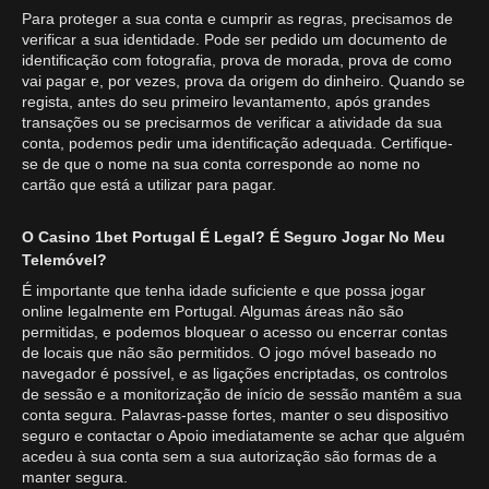
Para proteger a sua conta e cumprir as regras, precisamos de
verificar a sua identidade. Pode ser pedido um documento de
identificação com fotografia, prova de morada, prova de como
vai pagar e, por vezes, prova da origem do dinheiro. Quando se
regista, antes do seu primeiro levantamento, após grandes
transações ou se precisarmos de verificar a atividade da sua
conta, podemos pedir uma identificação adequada. Certifique-
se de que o nome na sua conta corresponde ao nome no
cartão que está a utilizar para pagar.
O Casino 1bet Portugal É Legal? É Seguro Jogar No Meu
Telemóvel?
É importante que tenha idade suficiente e que possa jogar
online legalmente em Portugal. Algumas áreas não são
permitidas, e podemos bloquear o acesso ou encerrar contas
de locais que não são permitidos. O jogo móvel baseado no
navegador é possível, e as ligações encriptadas, os controlos
de sessão e a monitorização de início de sessão mantêm a sua
conta segura. Palavras-passe fortes, manter o seu dispositivo
seguro e contactar o Apoio imediatamente se achar que alguém
acedeu à sua conta sem a sua autorização são formas de a
manter segura.