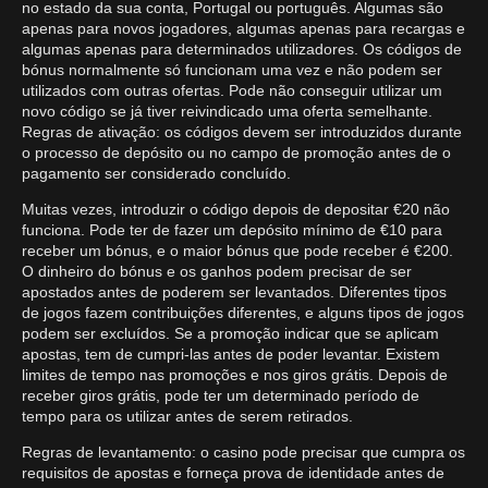
no estado da sua conta, Portugal ou português. Algumas são
apenas para novos jogadores, algumas apenas para recargas e
algumas apenas para determinados utilizadores. Os códigos de
bónus normalmente só funcionam uma vez e não podem ser
utilizados com outras ofertas. Pode não conseguir utilizar um
novo código se já tiver reivindicado uma oferta semelhante.
Regras de ativação: os códigos devem ser introduzidos durante
o processo de depósito ou no campo de promoção antes de o
pagamento ser considerado concluído.
Muitas vezes, introduzir o código depois de depositar €20 não
funciona. Pode ter de fazer um depósito mínimo de €10 para
receber um bónus, e o maior bónus que pode receber é €200.
O dinheiro do bónus e os ganhos podem precisar de ser
apostados antes de poderem ser levantados. Diferentes tipos
de jogos fazem contribuições diferentes, e alguns tipos de jogos
podem ser excluídos. Se a promoção indicar que se aplicam
apostas, tem de cumpri-las antes de poder levantar. Existem
limites de tempo nas promoções e nos giros grátis. Depois de
receber giros grátis, pode ter um determinado período de
tempo para os utilizar antes de serem retirados.
Regras de levantamento: o casino pode precisar que cumpra os
requisitos de apostas e forneça prova de identidade antes de