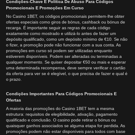
Condições-Chave E Política De Abuso Para Códigos
Promocionais E Promoções Em Curso
No Casino 1BET, os códigos promocionais permitem-lhe obter
ofertas especiais como giros de bónus, cashback ou bónus de
recarga. É importante seguir as regras de cada código
exatamente como mostrado e utilizá-lo antes de fazer um
depósito qualificado, como um depósito mínimo de €10. Se não
o fizer, a promoção pode não funcionar com a sua conta. As
promoções em curso só podem ser utilizadas enquanto
estiverem disponíveis. Podem ser alteradas ou terminadas a
qualquer momento. Se quiser depositar €50 ou mais e esperar
uma determinada recompensa, deve sempre verificar o cartão
da oferta para ver se é elegível, o que precisa de fazer e qual é
o prazo.
Condições Importantes Para Códigos Promocionais E
Ofertas
A maioria das promoções do Casino 1BET tem a mesma
estrutura: requisitos de elegibilidade, ativação, pagamento
qualificado e conclusão. O casino pode retirar o bónus ou
quaisquer ganhos associados se alguma etapa for perdida. As
promoções podem não estar disponíveis para todos com base