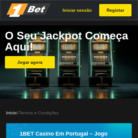
Iniciar sessão
Registar
O Seu Jackpot Começa
Aqui!
Jogar agora
Início
Termos e Condições
1BET Casino Em Portugal – Jogo