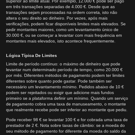
superior ao limite atual. Por exemplo, 12.000 € pode ser pago
em três transações separadas de 4.000 €. Desde que as
transações sejam processadas na ordem correta, isto não
altera o seu direito ao dinheiro. Por vezes, após mais
verificações, podem ficar disponíveis limites mais elevados. Se
pedir montantes maiores, como um levantamento único de
30.000 €, ou se começar a levantar com mais frequência em
montantes mais elevados, isto acontece frequentemente.
Lógica Típica De Limites
Limite de período contínuo: o máximo de dinheiro que pode
levantar num determinado período de tempo, como 20.000 €
por mês. Diferentes métodos de pagamento podem ter limites
diferentes sobre quanto pode gastar. Pode também ser
necessário um levantamento mínimo. Pedidos abaixo de 10 €
podem ser rejeitados ou exigir que adicione mais fundos
primeiro se a plataforma definir um mínimo. Quando um serviço
de pagamento cobra uma taxa de manuseamento, o montante
que realmente recebe pode ser inferior ao montante que pediu.
Pode receber 98 € se levantar 100 € e for cobrada uma taxa de
prestador de 2 €. Nota sobre taxas de câmbio: se a moeda do
seu método de pagamento for diferente da moeda do saldo da