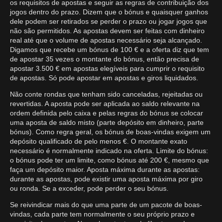
os requisitos de apostas e seguir as regras de contribuição dos
jogos dentro do prazo. Dizem que o bónus e quaisquer ganhos
dele podem ser retirados se perder o prazo ou jogar jogos que
não são permitidos. As apostas devem ser feitas com dinheiro
real até que o volume de apostas necessário seja alcançado.
Digamos que recebe um bónus de 100 € e a oferta diz que tem
de apostar 35 vezes o montante do bónus, então precisa de
apostar 3.500 € em apostas elegíveis para cumprir o requisito
de apostas. Só pode apostar em apostas e giros liquidados.
Não conte rondas que tenham sido canceladas, rejeitadas ou
revertidas. A aposta pode ser aplicada ao saldo relevante na
ordem definida pelo caixa e pelas regras do bónus se colocar
uma aposta de saldo misto (parte depósito em dinheiro, parte
bónus). Como regra geral, os bónus de boas-vindas exigem um
depósito qualificado de pelo menos €. O montante exato
necessário é normalmente indicado na oferta. Limite do bónus:
o bónus pode ter um limite, como bónus até 200 €, mesmo que
faça um depósito maior. Aposta máxima durante as apostas:
durante as apostas, pode existir uma aposta máxima por giro
ou ronda. Se a exceder, pode perder o seu bónus.
Se reivindicar mais do que uma parte de um pacote de boas-
vindas, cada parte tem normalmente o seu próprio prazo e