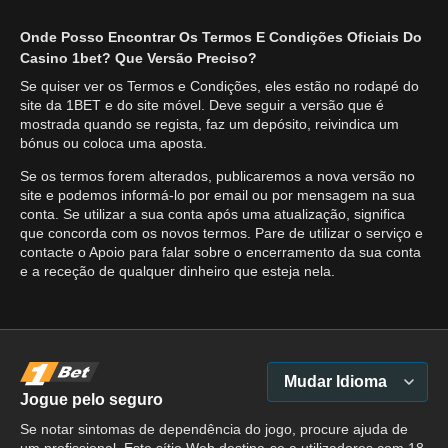
Onde Posso Encontrar Os Termos E Condições Oficiais Do
Casino 1bet? Que Versão Preciso?
Se quiser ver os Termos e Condições, eles estão no rodapé do
site da 1BET e do site móvel. Deve seguir a versão que é
mostrada quando se regista, faz um depósito, reivindica um
bónus ou coloca uma aposta.
Se os termos forem alterados, publicaremos a nova versão no
site e podemos informá-lo por email ou por mensagem na sua
conta. Se utilizar a sua conta após uma atualização, significa
que concorda com os novos termos. Pare de utilizar o serviço e
contacte o Apoio para falar sobre o encerramento da sua conta
e a receção de qualquer dinheiro que esteja nela.
Mudar Idioma
Jogue pelo seguro
Se notar sintomas de dependência do jogo, procure ajuda de