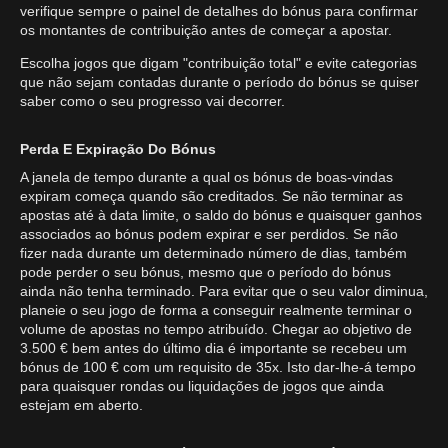
verifique sempre o painel de detalhes do bónus para confirmar
os montantes de contribuição antes de começar a apostar.
Escolha jogos que digam "contribuição total" e evite categorias
que não sejam contadas durante o período do bónus se quiser
saber como o seu progresso vai decorrer.
Perda E Expiração Do Bónus
A janela de tempo durante a qual os bónus de boas-vindas
expiram começa quando são creditados. Se não terminar as
apostas até à data limite, o saldo do bónus e quaisquer ganhos
associados ao bónus podem expirar e ser perdidos. Se não
fizer nada durante um determinado número de dias, também
pode perder o seu bónus, mesmo que o período do bónus
ainda não tenha terminado. Para evitar que o seu valor diminua,
planeie o seu jogo de forma a conseguir realmente terminar o
volume de apostas no tempo atribuído. Chegar ao objetivo de
3.500 € bem antes do último dia é importante se recebeu um
bónus de 100 € com um requisito de 35x. Isto dar-lhe-á tempo
para quaisquer rondas ou liquidações de jogos que ainda
estejam em aberto.