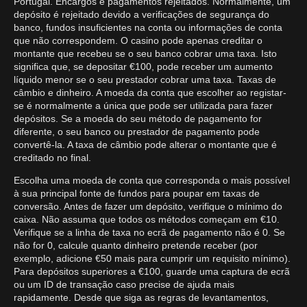
Portugal. Encargos e pagamentos rejeitados. Normalmente, um
depósito é rejeitado devido a verificações de segurança do
banco, fundos insuficientes na conta ou informações de conta
que não correspondem. O casino pode apenas creditar o
montante que recebeu se o seu banco cobrar uma taxa. Isto
significa que, se depositar €100, pode receber um aumento
líquido menor se o seu prestador cobrar uma taxa. Taxas de
câmbio e dinheiro. A moeda da conta que escolher ao registar-
se é normalmente a única que pode ser utilizada para fazer
depósitos. Se a moeda do seu método de pagamento for
diferente, o seu banco ou prestador de pagamento pode
convertê-la. A taxa de câmbio pode alterar o montante que é
creditado no final.
Escolha uma moeda de conta que corresponda o mais possível
à sua principal fonte de fundos para poupar em taxas de
conversão. Antes de fazer um depósito, verifique o mínimo do
caixa. Não assuma que todos os métodos começam em €10.
Verifique se a linha de taxa no ecrã de pagamento não é 0. Se
não for 0, calcule quanto dinheiro pretende receber (por
exemplo, adicione €50 mais para cumprir um requisito mínimo).
Para depósitos superiores a €100, guarde uma captura de ecrã
ou um ID de transação caso precise de ajuda mais
rapidamente. Desde que siga as regras de levantamentos,