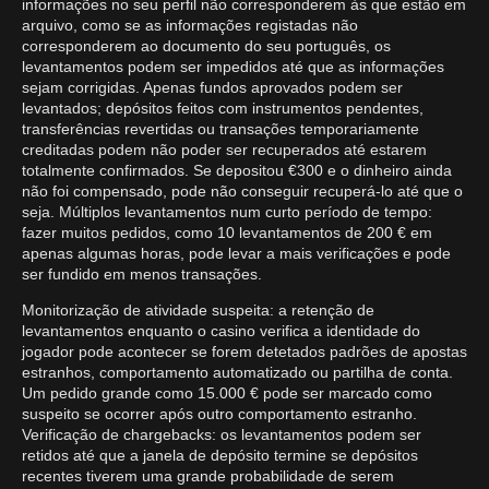
informações no seu perfil não corresponderem às que estão em
arquivo, como se as informações registadas não
corresponderem ao documento do seu português, os
levantamentos podem ser impedidos até que as informações
sejam corrigidas. Apenas fundos aprovados podem ser
levantados; depósitos feitos com instrumentos pendentes,
transferências revertidas ou transações temporariamente
creditadas podem não poder ser recuperados até estarem
totalmente confirmados. Se depositou €300 e o dinheiro ainda
não foi compensado, pode não conseguir recuperá-lo até que o
seja. Múltiplos levantamentos num curto período de tempo:
fazer muitos pedidos, como 10 levantamentos de 200 € em
apenas algumas horas, pode levar a mais verificações e pode
ser fundido em menos transações.
Monitorização de atividade suspeita: a retenção de
levantamentos enquanto o casino verifica a identidade do
jogador pode acontecer se forem detetados padrões de apostas
estranhos, comportamento automatizado ou partilha de conta.
Um pedido grande como 15.000 € pode ser marcado como
suspeito se ocorrer após outro comportamento estranho.
Verificação de chargebacks: os levantamentos podem ser
retidos até que a janela de depósito termine se depósitos
recentes tiverem uma grande probabilidade de serem