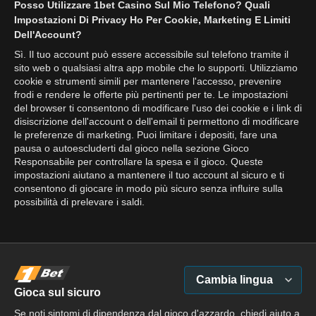
Posso Utilizzare 1bet Casino Sul Mio Telefono? Quali
Impostazioni Di Privacy Ho Per Cookie, Marketing E Limiti
Dell'Account?
Sì. Il tuo account può essere accessibile sul telefono tramite il
sito web o qualsiasi altra app mobile che lo supporti. Utilizziamo
cookie e strumenti simili per mantenere l'accesso, prevenire
frodi e rendere le offerte più pertinenti per te. Le impostazioni
del browser ti consentono di modificare l'uso dei cookie e i link di
disiscrizione dell'account o dell'email ti permettono di modificare
le preferenze di marketing. Puoi limitare i depositi, fare una
pausa o autoescluderti dal gioco nella sezione Gioco
Responsabile per controllare la spesa e il gioco. Queste
impostazioni aiutano a mantenere il tuo account al sicuro e ti
consentono di giocare in modo più sicuro senza influire sulla
possibilità di prelevare i saldi.
Cambia lingua
Gioca sul sicuro
Se noti sintomi di dipendenza dal gioco d'azzardo, chiedi aiuto a