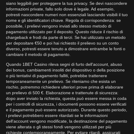
siano leggibili per proteggere la tua privacy. Se devi nascondere
informazioni private, fallo solo dove è legale. Ad esempio,
potresti nascondere numeri non essenziali lasciando visibili il tuo
nome e gli identificatori chiave. Regola di corrispondenza: se
possibile, i prelievi vengono inviati allo stesso metodo di
pagamento utilizzato per il deposito. Questo riduce il rischio di
chargeback e frodi da parte di terzi. Se hai utilizzato un metodo
per depositare €50 e poi hai richiesto il prelievo su un conto
diverso, potresti essere tenuto a dimostrare entrambe le fonti o
cambiare il metodo di pagamento.
Quando 1BET Casino rileva segni di furto dell'account, abuso
dei bonus, cambiamenti insoliti del dispositivo o della posizione
o più tentativi di pagamento falliti, potrebbe trattenere
temporaneamente un prelievo. Se riteniamo che esista un
rischio, potremmo richiedere ulteriori prove prima di elaborare
un prelievo di 500 €. Elaborazione e trattenute di sicurezza:
dopo aver inviato la richiesta, questa può essere messa in coda
per i controlli di sicurezza, i documenti possono essere verificati
e il pagamento può essere autorizzato. Durante questo periodo,
i prelievi potrebbero essere ritardati se le informazioni
dell'account vengono modificate, la destinazione del pagamento
viene alterata o gli stessi fondi vengono utilizzati per più
richieste contemporaneamente. Per evitare ritardi, assicurati