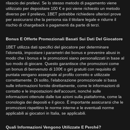
rilascio dei prelievi. Se lo stesso metodo di pagamento viene
utilizzato per depositare 100 € e poi viene richiesto un metodo
diverso per il prelievo, 1BET potrebbe richiedere ulteriori prove
per assicurarsi che la persona sia il titolare legale e ridurre il
rischio di chargeback o pagamenti da parte di terzi.
Bonus E Offerte Promozionali Basati Sui Dati Del Giocatore
1BET utilizza dati specifici del giocatore per determinare
l'idoneità, impostare i parametri dei bonus e prevenire abusi in
modo che i bonus e le promozioni siano personalizzati in base al
tuo modo di giocare. Questo garantisce che promozioni come
un bonus di benvenuto di 100€ o giri gratuiti con requisito di
puntata vengano assegnate al profilo corretto e utilizzate
correttamente. Di solito, l'elaborazione promozionale si basa
sulle informazioni fornite direttamente, come le informazioni di
contatto e le impostazioni dell'account, nonché sulle
informazioni ottenute dalle tue azioni sulla piattaforma, come la
cronologia dei depositi e il gioco. È importante assicurarsi che le
promozioni rispettino le norme interne e le eventuali norme
applicabili ai giocatori in Italia, se applicabili.
Quali Informazioni Vengono Utilizzate E Perché?