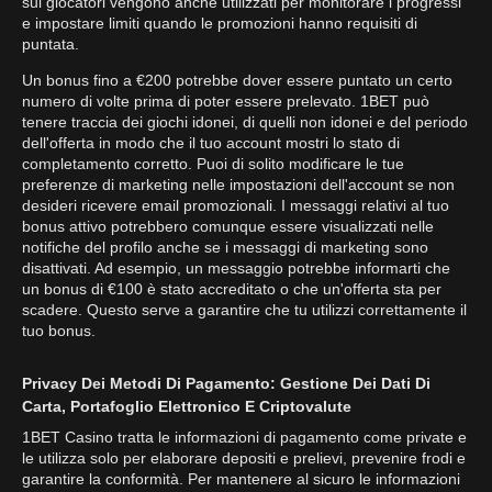
sui giocatori vengono anche utilizzati per monitorare i progressi
e impostare limiti quando le promozioni hanno requisiti di
puntata.
Un bonus fino a €200 potrebbe dover essere puntato un certo
numero di volte prima di poter essere prelevato. 1BET può
tenere traccia dei giochi idonei, di quelli non idonei e del periodo
dell'offerta in modo che il tuo account mostri lo stato di
completamento corretto. Puoi di solito modificare le tue
preferenze di marketing nelle impostazioni dell'account se non
desideri ricevere email promozionali. I messaggi relativi al tuo
bonus attivo potrebbero comunque essere visualizzati nelle
notifiche del profilo anche se i messaggi di marketing sono
disattivati. Ad esempio, un messaggio potrebbe informarti che
un bonus di €100 è stato accreditato o che un'offerta sta per
scadere. Questo serve a garantire che tu utilizzi correttamente il
tuo bonus.
Privacy Dei Metodi Di Pagamento: Gestione Dei Dati Di
Carta, Portafoglio Elettronico E Criptovalute
1BET Casino tratta le informazioni di pagamento come private e
le utilizza solo per elaborare depositi e prelievi, prevenire frodi e
garantire la conformità. Per mantenere al sicuro le informazioni