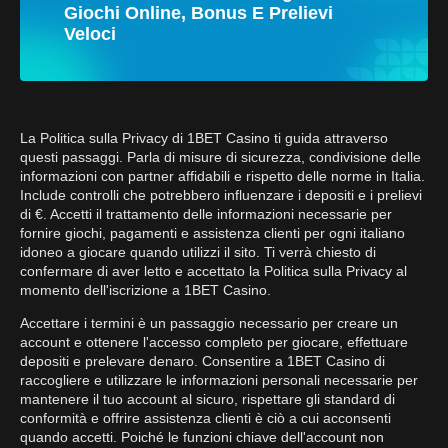
Giochi Online, Bonus E Prelievi
Veloci
La Politica sulla Privacy di 1BET Casino ti guida attraverso
questi passaggi. Parla di misure di sicurezza, condivisione delle
informazioni con partner affidabili e rispetto delle norme in Italia.
Include controlli che potrebbero influenzare i depositi e i prelievi
di €. Accetti il trattamento delle informazioni necessarie per
fornire giochi, pagamenti e assistenza clienti per ogni italiano
idoneo a giocare quando utilizzi il sito. Ti verrà chiesto di
confermare di aver letto e accettato la Politica sulla Privacy al
momento dell'iscrizione a 1BET Casino.
Accettare i termini è un passaggio necessario per creare un
account e ottenere l'accesso completo per giocare, effettuare
depositi e prelevare denaro. Consentire a 1BET Casino di
raccogliere e utilizzare le informazioni personali necessarie per
mantenere il tuo account al sicuro, rispettare gli standard di
conformità e offrire assistenza clienti è ciò a cui acconsenti
quando accetti. Poiché le funzioni chiave dell'account non