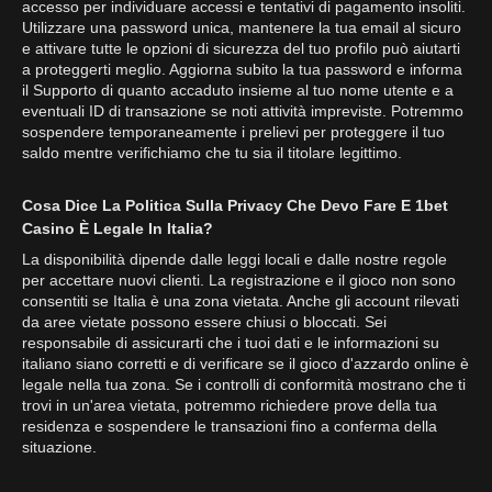
accesso per individuare accessi e tentativi di pagamento insoliti.
Utilizzare una password unica, mantenere la tua email al sicuro
e attivare tutte le opzioni di sicurezza del tuo profilo può aiutarti
a proteggerti meglio. Aggiorna subito la tua password e informa
il Supporto di quanto accaduto insieme al tuo nome utente e a
eventuali ID di transazione se noti attività impreviste. Potremmo
sospendere temporaneamente i prelievi per proteggere il tuo
saldo mentre verifichiamo che tu sia il titolare legittimo.
Cosa Dice La Politica Sulla Privacy Che Devo Fare E 1bet
Casino È Legale In Italia?
La disponibilità dipende dalle leggi locali e dalle nostre regole
per accettare nuovi clienti. La registrazione e il gioco non sono
consentiti se Italia è una zona vietata. Anche gli account rilevati
da aree vietate possono essere chiusi o bloccati. Sei
responsabile di assicurarti che i tuoi dati e le informazioni su
italiano siano corretti e di verificare se il gioco d'azzardo online è
legale nella tua zona. Se i controlli di conformità mostrano che ti
trovi in un'area vietata, potremmo richiedere prove della tua
residenza e sospendere le transazioni fino a conferma della
situazione.