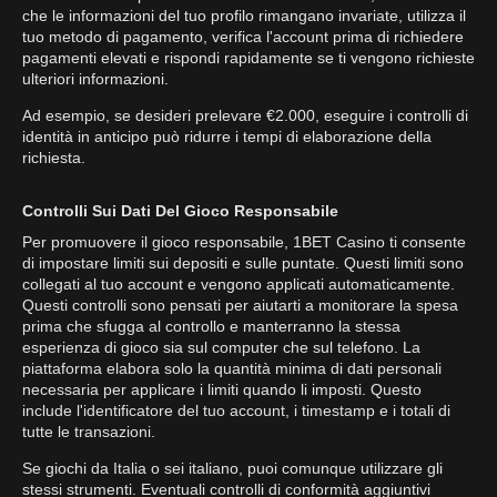
che le informazioni del tuo profilo rimangano invariate, utilizza il
tuo metodo di pagamento, verifica l'account prima di richiedere
pagamenti elevati e rispondi rapidamente se ti vengono richieste
ulteriori informazioni.
Ad esempio, se desideri prelevare €2.000, eseguire i controlli di
identità in anticipo può ridurre i tempi di elaborazione della
richiesta.
Controlli Sui Dati Del Gioco Responsabile
Per promuovere il gioco responsabile, 1BET Casino ti consente
di impostare limiti sui depositi e sulle puntate. Questi limiti sono
collegati al tuo account e vengono applicati automaticamente.
Questi controlli sono pensati per aiutarti a monitorare la spesa
prima che sfugga al controllo e manterranno la stessa
esperienza di gioco sia sul computer che sul telefono. La
piattaforma elabora solo la quantità minima di dati personali
necessaria per applicare i limiti quando li imposti. Questo
include l'identificatore del tuo account, i timestamp e i totali di
tutte le transazioni.
Se giochi da Italia o sei italiano, puoi comunque utilizzare gli
stessi strumenti. Eventuali controlli di conformità aggiuntivi