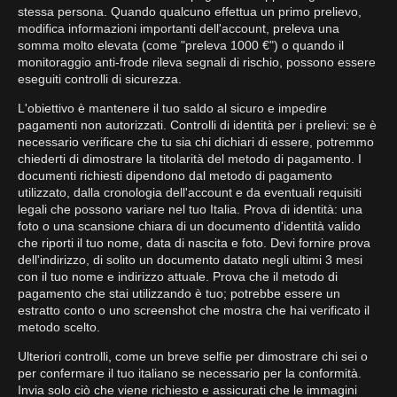
stessa persona. Quando qualcuno effettua un primo prelievo,
modifica informazioni importanti dell'account, preleva una
somma molto elevata (come "preleva 1000 €") o quando il
monitoraggio anti-frode rileva segnali di rischio, possono essere
eseguiti controlli di sicurezza.
L'obiettivo è mantenere il tuo saldo al sicuro e impedire
pagamenti non autorizzati. Controlli di identità per i prelievi: se è
necessario verificare che tu sia chi dichiari di essere, potremmo
chiederti di dimostrare la titolarità del metodo di pagamento. I
documenti richiesti dipendono dal metodo di pagamento
utilizzato, dalla cronologia dell'account e da eventuali requisiti
legali che possono variare nel tuo Italia. Prova di identità: una
foto o una scansione chiara di un documento d'identità valido
che riporti il tuo nome, data di nascita e foto. Devi fornire prova
dell'indirizzo, di solito un documento datato negli ultimi 3 mesi
con il tuo nome e indirizzo attuale. Prova che il metodo di
pagamento che stai utilizzando è tuo; potrebbe essere un
estratto conto o uno screenshot che mostra che hai verificato il
metodo scelto.
Ulteriori controlli, come un breve selfie per dimostrare chi sei o
per confermare il tuo italiano se necessario per la conformità.
Invia solo ciò che viene richiesto e assicurati che le immagini