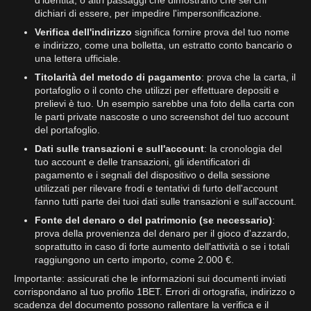
dichiari di essere, per impedire l'impersonificazione.
Verifica dell'indirizzo
significa fornire prova del tuo nome
e indirizzo, come una bolletta, un estratto conto bancario o
una lettera ufficiale.
Titolarità del metodo di pagamento
: prova che la carta, il
portafoglio o il conto che utilizzi per effettuare depositi e
prelievi è tuo. Un esempio sarebbe una foto della carta con
le parti private nascoste o uno screenshot del tuo account
del portafoglio.
Dati sulle transazioni e sull'account
: la cronologia del
tuo account e delle transazioni, gli identificatori di
pagamento e i segnali del dispositivo o della sessione
utilizzati per rilevare frodi e tentativi di furto dell'account
fanno tutti parte dei tuoi dati sulle transazioni e sull'account.
Fonte del denaro o del patrimonio (se necessario)
:
prova della provenienza del denaro per il gioco d'azzardo,
soprattutto in caso di forte aumento dell'attività o se i totali
raggiungono un certo importo, come 2.000 €.
Importante: assicurati che le informazioni sui documenti inviati
corrispondano al tuo profilo 1BET. Errori di ortografia, indirizzo o
scadenza del documento possono rallentare la verifica e il