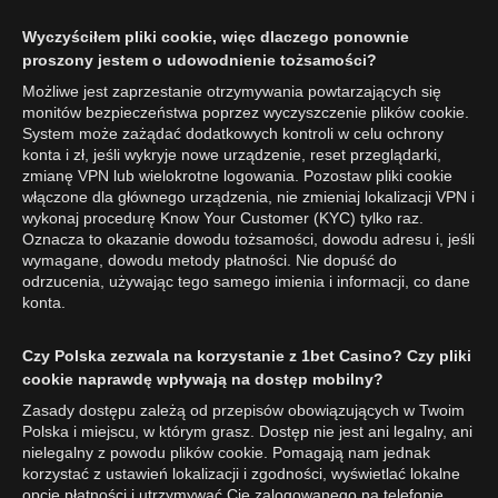
Wyczyściłem pliki cookie, więc dlaczego ponownie
proszony jestem o udowodnienie tożsamości?
Możliwe jest zaprzestanie otrzymywania powtarzających się
monitów bezpieczeństwa poprzez wyczyszczenie plików cookie.
System może zażądać dodatkowych kontroli w celu ochrony
konta i zł, jeśli wykryje nowe urządzenie, reset przeglądarki,
zmianę VPN lub wielokrotne logowania. Pozostaw pliki cookie
włączone dla głównego urządzenia, nie zmieniaj lokalizacji VPN i
wykonaj procedurę Know Your Customer (KYC) tylko raz.
Oznacza to okazanie dowodu tożsamości, dowodu adresu i, jeśli
wymagane, dowodu metody płatności. Nie dopuść do
odrzucenia, używając tego samego imienia i informacji, co dane
konta.
Czy Polska zezwala na korzystanie z 1bet Casino? Czy pliki
cookie naprawdę wpływają na dostęp mobilny?
Zasady dostępu zależą od przepisów obowiązujących w Twoim
Polska i miejscu, w którym grasz. Dostęp nie jest ani legalny, ani
nielegalny z powodu plików cookie. Pomagają nam jednak
korzystać z ustawień lokalizacji i zgodności, wyświetlać lokalne
opcje płatności i utrzymywać Cię zalogowanego na telefonie.