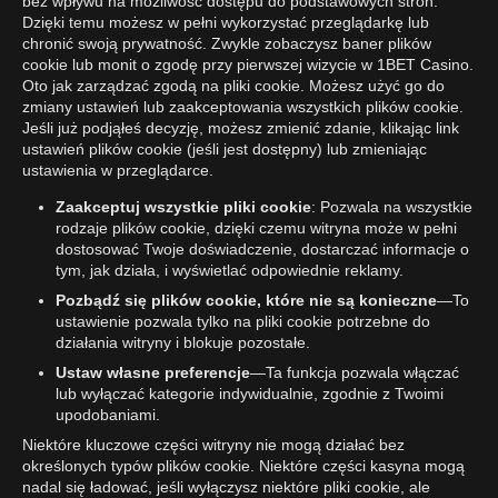
bez wpływu na możliwość dostępu do podstawowych stron.
Dzięki temu możesz w pełni wykorzystać przeglądarkę lub
chronić swoją prywatność. Zwykle zobaczysz baner plików
cookie lub monit o zgodę przy pierwszej wizycie w 1BET Casino.
Oto jak zarządzać zgodą na pliki cookie. Możesz użyć go do
zmiany ustawień lub zaakceptowania wszystkich plików cookie.
Jeśli już podjąłeś decyzję, możesz zmienić zdanie, klikając link
ustawień plików cookie (jeśli jest dostępny) lub zmieniając
ustawienia w przeglądarce.
Zaakceptuj wszystkie pliki cookie
: Pozwala na wszystkie
rodzaje plików cookie, dzięki czemu witryna może w pełni
dostosować Twoje doświadczenie, dostarczać informacje o
tym, jak działa, i wyświetlać odpowiednie reklamy.
Pozbądź się plików cookie, które nie są konieczne
—To
ustawienie pozwala tylko na pliki cookie potrzebne do
działania witryny i blokuje pozostałe.
Ustaw własne preferencje
—Ta funkcja pozwala włączać
lub wyłączać kategorie indywidualnie, zgodnie z Twoimi
upodobaniami.
Niektóre kluczowe części witryny nie mogą działać bez
określonych typów plików cookie. Niektóre części kasyna mogą
nadal się ładować, jeśli wyłączysz niektóre pliki cookie, ale