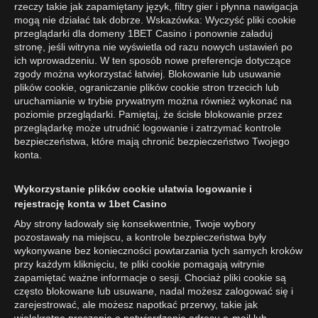
rzeczy takie jak zapamiętany język, filtry gier i płynna nawigacja
mogą nie działać tak dobrze. Wskazówka: Wyczyść pliki cookie
przeglądarki dla domeny 1BET Casino i ponownie załaduj
stronę, jeśli witryna nie wyświetla od razu nowych ustawień po
ich wprowadzeniu. W ten sposób nowe preferencje dotyczące
zgody można wykorzystać łatwiej. Blokowanie lub usuwanie
plików cookie, ograniczanie plików cookie stron trzecich lub
uruchamianie w trybie prywatnym można również wykonać na
poziomie przeglądarki. Pamiętaj, że ścisłe blokowanie przez
przeglądarkę może utrudnić logowanie i zatrzymać kontrole
bezpieczeństwa, które mają chronić bezpieczeństwo Twojego
konta.
Wykorzystanie plików cookie ułatwia logowanie i
rejestrację konta w 1bet Casino
Aby strony ładowały się konsekwentnie, Twoje wybory
pozostawały na miejscu, a kontrole bezpieczeństwa były
wykonywane bez konieczności powtarzania tych samych kroków
przy każdym kliknięciu, te pliki cookie pomagają witrynie
zapamiętać ważne informacje o sesji. Chociaż pliki cookie są
często blokowane lub usuwane, nadal możesz zalogować się i
zarejestrować, ale możesz napotkać przerwy, takie jak
wielokrotne proszenie o potwierdzenie adresu e-mail lub