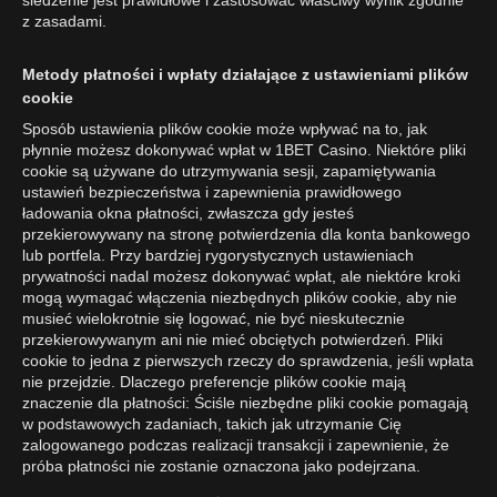
z zasadami.
Metody płatności i wpłaty działające z ustawieniami plików
cookie
Sposób ustawienia plików cookie może wpływać na to, jak
płynnie możesz dokonywać wpłat w 1BET Casino. Niektóre pliki
cookie są używane do utrzymywania sesji, zapamiętywania
ustawień bezpieczeństwa i zapewnienia prawidłowego
ładowania okna płatności, zwłaszcza gdy jesteś
przekierowywany na stronę potwierdzenia dla konta bankowego
lub portfela. Przy bardziej rygorystycznych ustawieniach
prywatności nadal możesz dokonywać wpłat, ale niektóre kroki
mogą wymagać włączenia niezbędnych plików cookie, aby nie
musieć wielokrotnie się logować, nie być nieskutecznie
przekierowywanym ani nie mieć obciętych potwierdzeń. Pliki
cookie to jedna z pierwszych rzeczy do sprawdzenia, jeśli wpłata
nie przejdzie. Dlaczego preferencje plików cookie mają
znaczenie dla płatności: Ściśle niezbędne pliki cookie pomagają
w podstawowych zadaniach, takich jak utrzymanie Cię
zalogowanego podczas realizacji transakcji i zapewnienie, że
próba płatności nie zostanie oznaczona jako podejrzana.