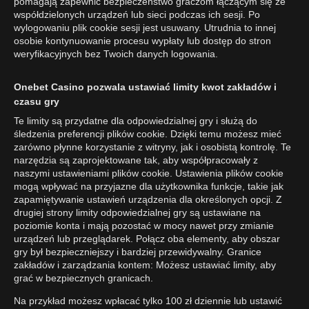
pomagają zapewnić bezpieczeństwo graczom łączącym się ze
współdzielonych urządzeń lub sieci podczas ich sesji. Po
wylogowaniu plik cookie sesji jest usuwany. Utrudnia to innej
osobie kontynuowanie procesu wypłaty lub dostęp do stron
weryfikacyjnych bez Twoich danych logowania.
Onebet Casino pozwala ustawiać limity kwot zakładów i
czasu gry
Te limity są przydatne dla odpowiedzialnej gry i służą do
śledzenia preferencji plików cookie. Dzięki temu możesz mieć
zarówno płynne korzystanie z witryny, jak i osobistą kontrolę. Te
narzędzia są zaprojektowane tak, aby współpracowały z
naszymi ustawieniami plików cookie. Ustawienia plików cookie
mogą wpływać na przyjazne dla użytkownika funkcje, takie jak
zapamiętywanie ustawień urządzenia dla określonych opcji. Z
drugiej strony limity odpowiedzialnej gry są ustawiane na
poziomie konta i mają pozostać w mocy nawet przy zmianie
urządzeń lub przeglądarek. Połącz oba elementy, aby obszar
gry był bezpieczniejszy i bardziej przewidywalny. Granice
zakładów i zarządzania kontem: Możesz ustawiać limity, aby
grać w bezpiecznych granicach.
Na przykład możesz wpłacać tylko 100 zł dziennie lub ustawić