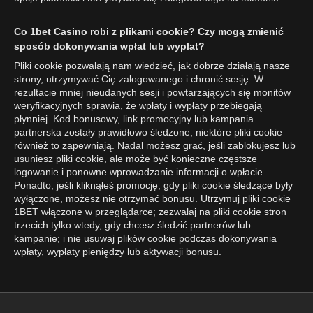
Co 1bet Casino robi z plikami cookie? Czy mogą zmienić
sposób dokonywania wpłat lub wypłat?
Pliki cookie pozwalają nam wiedzieć, jak dobrze działają nasze
strony, utrzymywać Cię zalogowanego i chronić sesję. W
rezultacie mniej nieudanych sesji i powtarzających się monitów
weryfikacyjnych sprawia, że wpłaty i wypłaty przebiegają
płynniej. Kod bonusowy, link promocyjny lub kampania
partnerska zostały prawidłowo śledzone; niektóre pliki cookie
również to zapewniają. Nadal możesz grać, jeśli zablokujesz lub
usuniesz pliki cookie, ale może być konieczne częstsze
logowanie i ponowne wprowadzanie informacji o wpłacie.
Ponadto, jeśli kliknąłeś promocję, gdy pliki cookie śledzące były
wyłączone, możesz nie otrzymać bonusu. Utrzymuj pliki cookie
1BET włączone w przeglądarce; zezwalaj na pliki cookie stron
trzecich tylko wtedy, gdy chcesz śledzić partnerów lub
kampanie; i nie usuwaj plików cookie podczas dokonywania
wpłaty, wypłaty pieniędzy lub aktywacji bonusu.