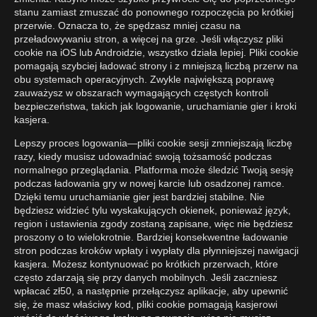
stanu zamiast zmuszać do ponownego rozpoczęcia po krótkiej
przerwie. Oznacza to, że spędzasz mniej czasu na
przeładowywaniu stron, a więcej na grze. Jeśli włączysz pliki
cookie na iOS lub Androidzie, wszystko działa lepiej. Pliki cookie
pomagają szybciej ładować strony i z mniejszą liczbą przerw na
obu systemach operacyjnych. Zwykle największą poprawę
zauważysz w obszarach wymagających częstych kontroli
bezpieczeństwa, takich jak logowanie, uruchamianie gier i kroki
kasjera.
Lepszy proces logowania—pliki cookie sesji zmniejszają liczbę
razy, kiedy musisz udowadniać swoją tożsamość podczas
normalnego przeglądania. Platforma może śledzić Twoją sesję
podczas ładowania gry w nowej karcie lub osadzonej ramce.
Dzięki temu uruchamianie gier jest bardziej stabilne. Nie
będziesz widzieć tylu wyskakujących okienek, ponieważ język,
region i ustawienia zgody zostaną zapisane, więc nie będziesz
proszony o to wielokrotnie. Bardziej konsekwentne ładowanie
stron podczas kroków wpłaty i wypłaty dla płynniejszej nawigacji
kasjera. Możesz kontynuować po krótkich przerwach, które
często zdarzają się przy danych mobilnych. Jeśli zaczniesz
wpłacać zł50, a następnie przełączysz aplikacje, aby upewnić
się, że masz właściwy kod, pliki cookie pomagają kasjerowi