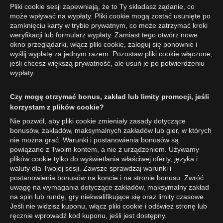
Pliki cookie sesji zapewniają, że to Ty składasz żądanie, co
może wpływać na wypłaty. Pliki cookie mogą zostać usunięte po
zamknięciu karty w trybie prywatnym, co może zatrzymać kroki
weryfikacji lub formularz wypłaty. Zamiast tego otwórz nowe
okno przeglądarki, włącz pliki cookie, zaloguj się ponownie i
wyślij wypłatę za jednym razem. Pozostaw pliki cookie włączone,
jeśli chcesz większą prywatność, ale usuń je po potwierdzeniu
wypłaty.
Czy mogę otrzymać bonus, zakład lub limity promocji, jeśli
korzystam z plików cookie?
Nie pozwól, aby pliki cookie zmieniały zasady dotyczące
bonusów, zakładów, maksymalnych zakładów lub gier, w których
nie można grać. Warunki i postanowienia bonusów są
powiązane z Twoim kontem, a nie z urządzeniem. Używamy
plików cookie tylko do wyświetlania właściwej oferty, języka i
waluty dla Twojej sesji. Zawsze sprawdzaj warunki i
postanowienia bonusów na koncie i na stronie bonusu. Zwróć
uwagę na wymagania dotyczące zakładów, maksymalny zakład
na spin lub rundę, gry niekwalifikujące się oraz limity czasowe.
Jeśli nie widzisz kuponu, włącz pliki cookie i odśwież stronę lub
ręcznie wprowadź kod kuponu, jeśli jest dostępny.