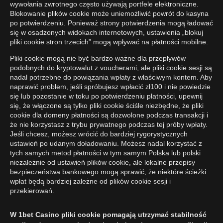
wywołania zwrotnego często używają portfele elektroniczne.
Blokowanie plików cookie może uniemożliwić powrót do kasyna
po potwierdzeniu. Ponieważ strony potwierdzenia mogą ładować
się w osadzonych widokach internetowych, ustawienia „blokuj
pliki cookie stron trzecich” mogą wpływać na płatności mobilne.
Pliki cookie mogą nie być bardzo ważne dla przepływów
podobnych do kryptowalut z voucherami, ale pliki cookie sesji są
nadal potrzebne do powiązania wpłaty z właściwym kontem. Aby
naprawić problem, jeśli spróbujesz wpłacić zł100 i nie powiedzie
się lub pozostanie w toku po potwierdzeniu płatności, upewnij
się, że włączone są tylko pliki cookie ściśle niezbędne, że pliki
cookie dla domeny płatności są dozwolone podczas transakcji i
że nie korzystasz z trybu prywatnego podczas tej próby wpłaty.
Jeśli chcesz, możesz wrócić do bardziej rygorystycznych
ustawień po udanym doładowaniu. Możesz nadal korzystać z
tych samych metod płatności w tym samym Polska lub polski
niezależnie od ustawień plików cookie, ale lokalne przepisy
bezpieczeństwa bankowego mogą sprawić, że niektóre ścieżki
wpłat będą bardziej zależne od plików cookie sesji i
przekierowań.
W 1bet Casino pliki cookie pomagają utrzymać stabilność