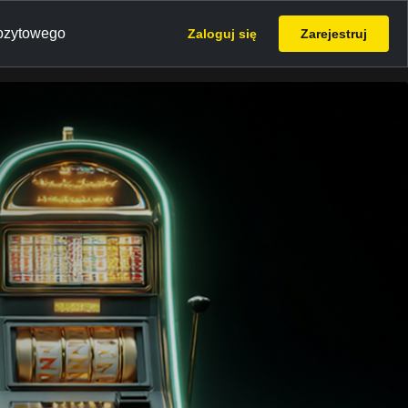
ozytowego
Zaloguj się
Zarejestruj