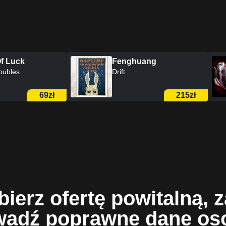
nal Countdown
Game Of Luck
pumpingbubles
132zł
69zł
ierz ofertę powitalną, z
adź poprawne dane o