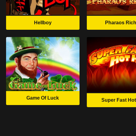
Hellboy
Pharaos Ric
Game Of Luck
Super Fast Hot