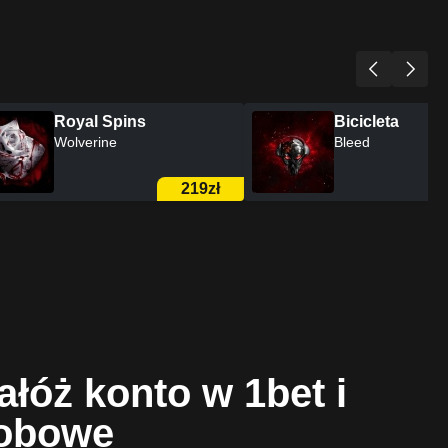
Fenghuang
Royal Spins
Drift
Wolverine
215zł
ałóż konto w 1bet i
sobowe