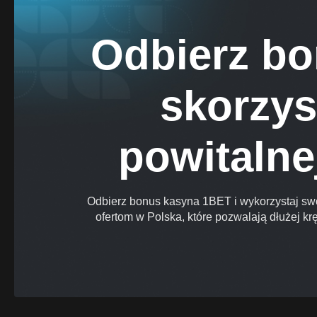
Odbierz bo
skorzys
powitaln
Odbierz bonus kasyna 1BET i wykorzystaj swó
ofertom w Polska, które pozwalają dłużej krę