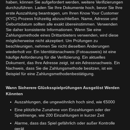
haben, können Sie aufgefordert werden, weitere Verifizierungen
durchzuführen. Laden Sie Ihre Dokumente hoch, bevor Sie Ihre
erste Auszahlung beantragen, um Ihren Know Your Customer
(KYC)-Prozess frühzeitig abzuschließen. Name, Adresse und
Geburtsdatum sollten alle exakt übereinstimmen. Verwenden
Sie daher konsistente Informationen. Wenn Sie eine
Zahlungsmethode eines Drittanbieters verwenden, wird diese
möglicherweise nicht akzeptiert. Um Prüfungen zu
beschleunigen, nehmen Sie nicht dieselben Änderungen
wiederholt vor. Ein Identitätsnachweis (Fotoausweis) ist eine
häufige Anforderung für die Verifizierung. Ein aktuelles
Dokument, das Ihre Adresse zeigt, ist ein Adressnachweis. Ein
Nachweis, dass Sie die Zahlungsmethode besitzen, ist ein
Beispiel für eine Zahlungsmethodenbestätigung.
Wann Sicherere Glücksspielprüfungen Ausgelöst Werden
Könnten
Auszahlungen, die ungewöhnlich hoch sind, wie €5000
Eine plötzliche Zunahme von Einzahlungen oder der
Spielmenge, wie 200 Einzahlungen in kurzer Zeit
Alarme, dass das Spiel gefährlich oder außer Kontrolle
gerät