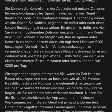
Wechsel vom Telefon zum Browser sie nicht „zurücksetzt“.
Sie können die Kontrollen in der App jederzeit nutzen. Optionen
für verantwortungsvolles Spielen finden sich in der Regel in
Ihrem Profil oder Ihren Kontoeinstellungen. Unabhängig davon,
welche Option Sie wählen, beginnen sie sofort oder nach einer
kurzen Bestätigungsfrist zu wirken. Es gibt Limits dafür, wie viel
Sie in einem bestimmten Zeitraum einzahlen und Ihrem Konto
hinzufügen können. Eine Möglichkeit, Ihre Ausgaben unter
Kontrolle zu halten, besteht darin, ein tägliches Limit von €100
festzulegen. Verlustlimits: Um Verluste nachzujagen zu
vermeiden, legen Sie ein maximales Nettverlustniveau für einen
Zeitraum fest, wie €150 pro Woche. Limits dafür, wie viel Sie in
einem bestimmten Zeitraum wetten oder setzen können, wie
€200 pro Tag.
Sitzungserinnerungen informieren Sie, wann es Zeit ist, eine
Pause einzulegen und neu zu bewerten, wie alle 30 Minuten.
Realitätschecks sind Pop-ups, die gelegentlich anzeigen, wie
viel Zeit Sie verbracht haben und was Sie gerade tun, und Sie
fragen, ob Sie fortfahren oder verlassen möchten. Nutzen Sie
die Sicherheitsfunktionen der App zusammen mit diesen
Werkzeugen, wenn Sie ein Gerät mit jemand anderem teilen.
Unbefugter Zugriff ist mit einer Gerätesperre und einer sicheren
Anmeldung weniger wahrscheinlich. Dies ist besonders wichtig,