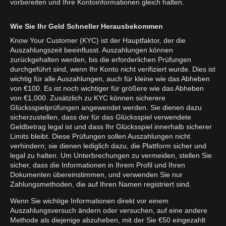
vorbereiten und Ihre Kontoinformationen gleich halten.
Wie Sie Ihr Geld Schneller Herausbekommen
Know Your Customer (KYC) ist der Hauptfaktor, der die
Auszahlungszeit beeinflusst. Auszahlungen können
zurückgehalten werden, bis die erforderlichen Prüfungen
durchgeführt sind, wenn Ihr Konto nicht verifiziert wurde. Dies ist
wichtig für alle Auszahlungen, auch für kleine wie das Abheben
von €100. Es ist noch wichtiger für größere wie das Abheben
von €1,000. Zusätzlich zu KYC können sicherere
Glücksspielprüfungen angewendet werden. Sie dienen dazu
sicherzustellen, dass der für das Glücksspiel verwendete
Geldbetrag legal ist und dass Ihr Glücksspiel innerhalb sicherer
Limits bleibt. Diese Prüfungen sollen Auszahlungen nicht
verhindern; sie dienen lediglich dazu, die Plattform sicher und
legal zu halten. Um Unterbrechungen zu vermeiden, stellen Sie
sicher, dass die Informationen in Ihrem Profil und Ihren
Dokumenten übereinstimmen, und verwenden Sie nur
Zahlungsmethoden, die auf Ihren Namen registriert sind.
Wenn Sie wichtige Informationen direkt vor einem
Auszahlungsversuch ändern oder versuchen, auf eine andere
Methode als diejenige abzuheben, mit der Sie €50 eingezahlt