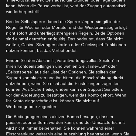
Time-Out ist eine kurze Pause, die Stunden oder Tage dauern
kann. Wenn die Pause vorbei ist, wird der Zugang automatisch
wiederhergestellt.
Bei der Selbstsperre dauert die Sperre länger; sie gilt in der
Regel für Wochen oder Monate, und der Wiedereinstieg erfolgt
nicht sofort und unterliegt strengeren Regeln. Beide Optionen
sind einmal getroffen endgültig. Das bedeutet, dass Sie nicht
wetten, Casino-Sitzungen starten oder Glücksspiel-Funktionen
nutzen können, bis das Verbot endet.
Finden Sie den Abschnitt „Verantwortungsvolles Spielen“ in
Ihren Kontoeinstellungen und wählen Sie „Time-Out“ oder
„Selbstsperre“ aus der Liste der Optionen. Sie sollten den
Support kontaktieren und ihn bitten, die Einschränkung direkt
aufzuheben, wenn Sie nicht auf die Einstellungen zugreifen
können. Aus Sicherheitsgründen kann der Support Sie bitten,
vor der Änderung zu bestätigen, wem das Konto gehört. Wenn
Ihr Konto eingeschränkt ist, können Sie nicht auf
Werbeangebote zugreifen.
Die Bedingungen eines aktiven Bonus besagen, dass er
pausiert oder entfernt werden kann, und der Umsatzfortschritt
wird nicht immer beibehalten. Sie können während einer
Einschränkung weiterhin eine Auszahlung beantragen, wenn Sie