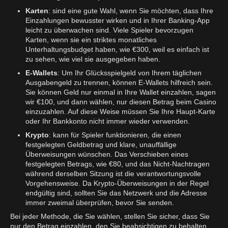
Karten
: sind eine gute Wahl, wenn Sie möchten, dass Ihre
Einzahlungen bewusster wirken und in Ihrer Banking-App
leicht zu überwachen sind. Viele Spieler bevorzugen
Karten, wenn sie ein striktes monatliches
Unterhaltungsbudget haben, wie €300, weil es einfach ist
zu sehen, wie viel sie ausgegeben haben.
E-Wallets
: Um Ihr Glücksspielgeld von Ihrem täglichen
Ausgabengeld zu trennen, können E-Wallets hilfreich sein.
Sie können Geld nur einmal in Ihre Wallet einzahlen, sagen
wir €100, und dann wählen, nur diesen Betrag beim Casino
einzuzahlen. Auf diese Weise müssen Sie Ihre Haupt-Karte
oder Ihr Bankkonto nicht immer wieder verwenden.
Krypto
: kann für Spieler funktionieren, die einen
festgelegten Geldbetrag und klare, unauffällige
Überweisungen wünschen. Das Verschieben eines
festgelegten Betrags, wie €80, und das Nicht-Nachtragen
während derselben Sitzung ist die verantwortungsvolle
Vorgehensweise. Da Krypto-Überweisungen in der Regel
endgültig sind, sollten Sie das Netzwerk und die Adresse
immer zweimal überprüfen, bevor Sie senden.
Bei jeder Methode, die Sie wählen, stellen Sie sicher, dass Sie
nur den Betrag einzahlen, den Sie beabsichtigen zu behalten.