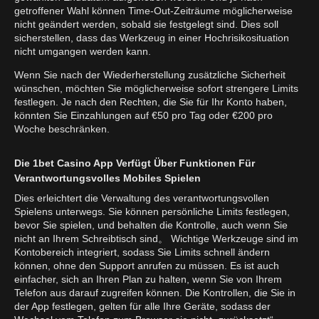
getroffener Wahl können Time-Out-Zeiträume möglicherweise
nicht geändert werden, sobald sie festgelegt sind. Dies soll
sicherstellen, dass das Werkzeug in einer Hochrisikosituation
nicht umgangen werden kann.
Wenn Sie nach der Wiederherstellung zusätzliche Sicherheit
wünschen, möchten Sie möglicherweise sofort strengere Limits
festlegen. Je nach den Rechten, die Sie für Ihr Konto haben,
könnten Sie Einzahlungen auf €50 pro Tag oder €200 pro
Woche beschränken.
Die 1bet Casino App Verfügt Über Funktionen Für
Verantwortungsvolles Mobiles Spielen
Dies erleichtert die Verwaltung des verantwortungsvollen
Spielens unterwegs. Sie können persönliche Limits festlegen,
bevor Sie spielen, und behalten die Kontrolle, auch wenn Sie
nicht an Ihrem Schreibtisch sind。 Wichtige Werkzeuge sind im
Kontobereich integriert, sodass Sie Limits schnell ändern
können, ohne den Support anrufen zu müssen. Es ist auch
einfacher, sich an Ihren Plan zu halten, wenn Sie von Ihrem
Telefon aus darauf zugreifen können. Die Kontrollen, die Sie in
der App festlegen, gelten für alle Ihre Geräte, sodass der