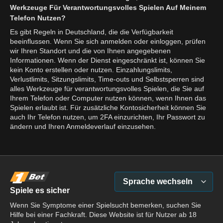
Werkzeuge Für Verantwortungsvolles Spielen Auf Meinem
Telefon Nutzen?
Es gibt Regeln in Deutschland, die die Verfügbarkeit
beeinflussen. Wenn Sie sich anmelden oder einloggen, prüfen
wir Ihren Standort und die von Ihnen angegebenen
Informationen. Wenn der Dienst eingeschränkt ist, können Sie
kein Konto erstellen oder nutzen. Einzahlungslimits,
Verlustlimits, Sitzungslimits, Time-outs und Selbstsperren sind
alles Werkzeuge für verantwortungsvolles Spielen, die Sie auf
Ihrem Telefon oder Computer nutzen können, wenn Ihnen das
Spielen erlaubt ist. Für zusätzliche Kontosicherheit können Sie
auch Ihr Telefon nutzen, um 2FA einzurichten, Ihr Passwort zu
ändern und Ihren Anmeldeverlauf einzusehen.
Sprache wechseln
Spiele es sicher
Wenn Sie Symptome einer Spielsucht bemerken, suchen Sie
Hilfe bei einer Fachkraft. Diese Website ist für Nutzer ab 18