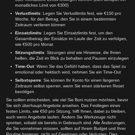
monatliches Limit von €300)
Verlustlimits
: Legen Sie Verlustlimits fest, wie €150 pro
Woche, für den Betrag, den Sie in einem bestimmten
Zeitraum verlieren können
Einsatzlimits
: Legen Sie Einsatzlimits fest, um den
Gesamtbetrag der Einsätze im Laufe der Zeit zu verfolgen,
wie €500 pro Monat
Sitzungslimits
: Sitzungen sind wie Hinweise, die Ihnen
helfen, die Zeit im Blick zu behalten und Pausen einzulegen
Time-Out
: Wenn Sie das Gefühl haben, dass das Spiel zu
emotional oder hektisch wird, nehmen Sie ein Time-Out
Selbstsperre
: Sie können Ihr Konto für einen längeren
Zeitraum selbst sperren, wenn Sie einen stärkeren Reset
benötigen
Sie sollten entscheiden, wie viel Sie Boni nutzen möchten, bevor
Sie sich überhaupt Angebote ansehen. Das Festlegen eines
festen Limits, wie €50 pro Sitzung, hilft Ihnen, dabei zu bleiben,
auch wenn Angebote laufen. Ändern Sie Werkzeuge nicht
spontan, sobald sie bereits in Gebrauch sind. Alle Änderungen,
die Sie vornehmen müssen, sollten auf Ihrem Budget und Ihrer
Routine basieren, nicht auf Gewinnen oder Verlusten. Dies