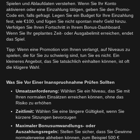
Spielen und Ablaufdaten verstehen. Wenn Sie Ihr Konto
aktivieren oder eine Einzahlung tätigen, geben Sie den Promo-
Code ein, falls gefragt. Legen Sie ein Budget für Ihre Einzahlung
fest, wie €100, und fügen Sie nicht spontan mehr Geld hinzu.
Verfolgen Sie Ihren Fortschritt in Ihrem Bonus-Dashboard.
Wenn Sie Ihr geplantes Zeit- oder Ausgabelimit erreichen, endet
das Spiel.
Tipp: Wenn eine Promotion von Ihnen verlangt, auf Niveaus zu
spielen, die für Sie zu schwierig sind, tun Sie es nicht. Ein
kleineres Angebot, das Sie tatsächlich einhalten können, ist oft
die klügere Wahl.
Was Sie Vor Einer Inanspruchnahme Prüfen Sollten
Umsatzanforderung:
Wählen Sie ein Niveau, das Sie mit
Ihren normalen Einsätzen erreichen können, ohne das
Risiko zu erhöhen
Zeitlimit:
Wählen Sie eine längere Gültigkeit, wenn Sie
kürzere Sitzungen bevorzugen
Maximaler Bonusumwandlungs- oder
Auszahlungsregeln:
Stellen Sie sicher, dass Sie Gewinne
normalerweise abheben können, zum Beispiel 500 €