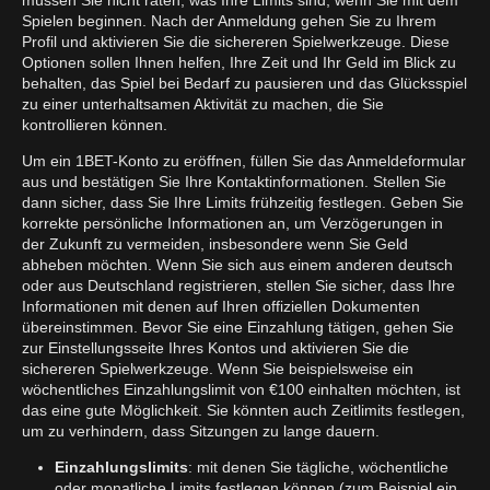
müssen Sie nicht raten, was Ihre Limits sind, wenn Sie mit dem
Spielen beginnen. Nach der Anmeldung gehen Sie zu Ihrem
Profil und aktivieren Sie die sichereren Spielwerkzeuge. Diese
Optionen sollen Ihnen helfen, Ihre Zeit und Ihr Geld im Blick zu
behalten, das Spiel bei Bedarf zu pausieren und das Glücksspiel
zu einer unterhaltsamen Aktivität zu machen, die Sie
kontrollieren können.
Um ein 1BET-Konto zu eröffnen, füllen Sie das Anmeldeformular
aus und bestätigen Sie Ihre Kontaktinformationen. Stellen Sie
dann sicher, dass Sie Ihre Limits frühzeitig festlegen. Geben Sie
korrekte persönliche Informationen an, um Verzögerungen in
der Zukunft zu vermeiden, insbesondere wenn Sie Geld
abheben möchten. Wenn Sie sich aus einem anderen deutsch
oder aus Deutschland registrieren, stellen Sie sicher, dass Ihre
Informationen mit denen auf Ihren offiziellen Dokumenten
übereinstimmen. Bevor Sie eine Einzahlung tätigen, gehen Sie
zur Einstellungsseite Ihres Kontos und aktivieren Sie die
sichereren Spielwerkzeuge. Wenn Sie beispielsweise ein
wöchentliches Einzahlungslimit von €100 einhalten möchten, ist
das eine gute Möglichkeit. Sie könnten auch Zeitlimits festlegen,
um zu verhindern, dass Sitzungen zu lange dauern.
Einzahlungslimits
: mit denen Sie tägliche, wöchentliche
oder monatliche Limits festlegen können (zum Beispiel ein