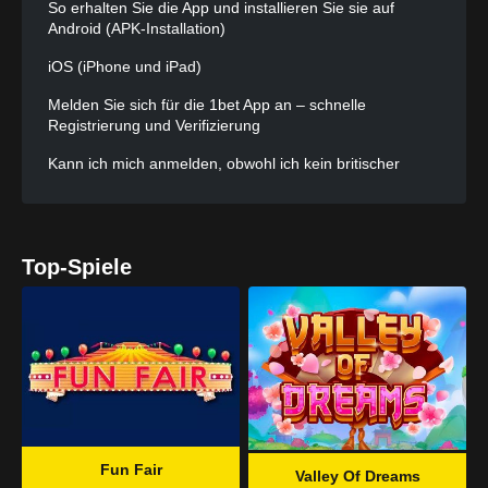
So erhalten Sie die App und installieren Sie sie auf
Android (APK-Installation)
iOS (iPhone und iPad)
Melden Sie sich für die 1bet App an – schnelle
Registrierung und Verifizierung
Kann ich mich anmelden, obwohl ich kein britischer
Staatsbürger bin?
Wie lange dauert die Anmeldung?
Was, wenn ich den Code nicht erhalten habe?
Top-Spiele
Wann muss ich prüfen?
Willkommensbonus und Ersteinzahlungsangebote für
die 1bet App
Es gibt Promo-Codes, Nachlade-Deals und tägliche
Werbeaktionen bei 1bet
Zahlen mit Karten, E-Wallets und Kryptowährungen in
Fun Fair
der 1bet App
Valley Of Dreams