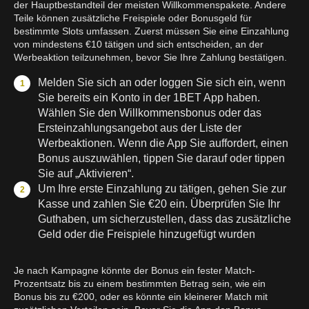
der Hauptbestandteil der meisten Willkommenspakete. Andere
Teile können zusätzliche Freispiele oder Bonusgeld für
bestimmte Slots umfassen. Zuerst müssen Sie eine Einzahlung
von mindestens €10 tätigen und sich entscheiden, an der
Werbeaktion teilzunehmen, bevor Sie Ihre Zahlung bestätigen.
Melden Sie sich an oder loggen Sie sich ein, wenn
Sie bereits ein Konto in der 1BET App haben.
Wählen Sie den Willkommensbonus oder das
Ersteinzahlungsangebot aus der Liste der
Werbeaktionen. Wenn die App Sie auffordert, einen
Bonus auszuwählen, tippen Sie darauf oder tippen
Sie auf „Aktivieren“.
Um Ihre erste Einzahlung zu tätigen, gehen Sie zur
Kasse und zahlen Sie €20 ein. Überprüfen Sie Ihr
Guthaben, um sicherzustellen, dass das zusätzliche
Geld oder die Freispiele hinzugefügt wurden
Je nach Kampagne könnte der Bonus ein fester Match-
Prozentsatz bis zu einem bestimmten Betrag sein, wie ein
Bonus bis zu €200, oder es könnte ein kleinerer Match mit