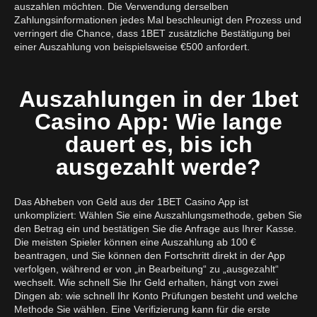
auszahlen möchten. Die Verwendung derselben
Zahlungsinformationen jedes Mal beschleunigt den Prozess und
verringert die Chance, dass 1BET zusätzliche Bestätigung bei
einer Auszahlung von beispielsweise €500 anfordert.
Auszahlungen in der 1bet
Casino App: Wie lange
dauert es, bis ich
ausgezahlt werde?
Das Abheben von Geld aus der 1BET Casino App ist
unkompliziert: Wählen Sie eine Auszahlungsmethode, geben Sie
den Betrag ein und bestätigen Sie die Anfrage aus Ihrer Kasse.
Die meisten Spieler können eine Auszahlung ab 100 €
beantragen, und Sie können den Fortschritt direkt in der App
verfolgen, während er von „in Bearbeitung“ zu „ausgezahlt“
wechselt. Wie schnell Sie Ihr Geld erhalten, hängt von zwei
Dingen ab: wie schnell Ihr Konto Prüfungen besteht und welche
Methode Sie wählen. Eine Verifizierung kann für die erste