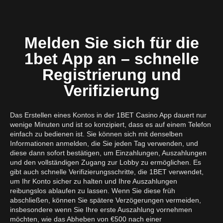
Melden Sie sich für die
1bet App an – schnelle
Registrierung und
Verifizierung
Das Erstellen eines Kontos in der 1BET Casino App dauert nur
wenige Minuten und ist so konzipiert, dass es auf einem Telefon
einfach zu bedienen ist. Sie können sich mit denselben
Informationen anmelden, die Sie jeden Tag verwenden, und
diese dann sofort bestätigen, um Einzahlungen, Auszahlungen
und den vollständigen Zugang zur Lobby zu ermöglichen. Es
gibt auch schnelle Verifizierungsschritte, die 1BET verwendet,
um Ihr Konto sicher zu halten und Ihre Auszahlungen
reibungslos ablaufen zu lassen. Wenn Sie diese früh
abschließen, können Sie spätere Verzögerungen vermeiden,
insbesondere wenn Sie Ihre erste Auszahlung vornehmen
möchten, wie das Abheben von €500 nach einer