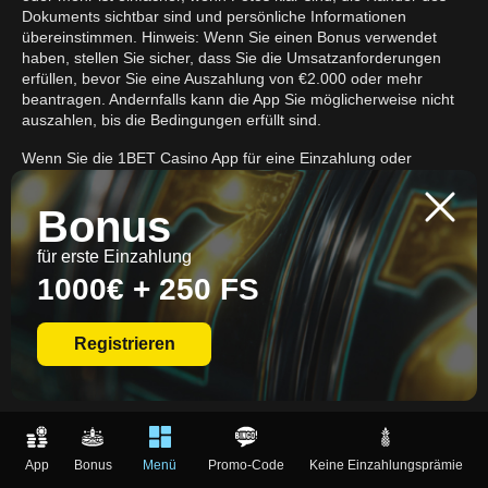
Dokuments sichtbar sind und persönliche Informationen
übereinstimmen. Hinweis: Wenn Sie einen Bonus verwendet
haben, stellen Sie sicher, dass Sie die Umsatzanforderungen
erfüllen, bevor Sie eine Auszahlung von €2.000 oder mehr
beantragen. Andernfalls kann die App Sie möglicherweise nicht
auszahlen, bis die Bedingungen erfüllt sind.
Wenn Sie die 1BET Casino App für eine Einzahlung oder
Auszahlung verwenden, sollten Sie vor beiden die Mindest- und
Höchstlimits für die von Ihnen gewählte Zahlungsmethode
Bonus
überprüfen. Die Limits können für jeden Dienstanbieter
unterschiedlich sein und können auch je nach Status Ihres
für erste Einzahlung
Kontos in Deutschland variieren. Bevor Sie eine Transaktion
1000€ + 250 FS
bestätigen, werden Limits und Gebühren in der Kasse
angezeigt. Auf diese Weise können Sie den Betrag ändern, um
zu vermeiden, unter das Limit zu fallen. Es ist für die meisten
Registrieren
Spieler vernünftig anzunehmen, dass Einzahlungen bei etwa
€10 beginnen und Auszahlungen bei etwa €20, abhängig von
der Methode.
App für das 1bet Casino
App
Bonus
Menü
Promo-Code
Keine Einzahlungsprämie