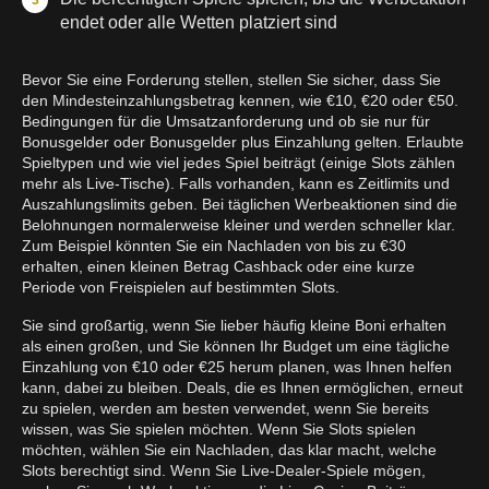
endet oder alle Wetten platziert sind
Bevor Sie eine Forderung stellen, stellen Sie sicher, dass Sie
den Mindesteinzahlungsbetrag kennen, wie €10, €20 oder €50.
Bedingungen für die Umsatzanforderung und ob sie nur für
Bonusgelder oder Bonusgelder plus Einzahlung gelten. Erlaubte
Spieltypen und wie viel jedes Spiel beiträgt (einige Slots zählen
mehr als Live-Tische). Falls vorhanden, kann es Zeitlimits und
Auszahlungslimits geben. Bei täglichen Werbeaktionen sind die
Belohnungen normalerweise kleiner und werden schneller klar.
Zum Beispiel könnten Sie ein Nachladen von bis zu €30
erhalten, einen kleinen Betrag Cashback oder eine kurze
Periode von Freispielen auf bestimmten Slots.
Sie sind großartig, wenn Sie lieber häufig kleine Boni erhalten
als einen großen, und Sie können Ihr Budget um eine tägliche
Einzahlung von €10 oder €25 herum planen, was Ihnen helfen
kann, dabei zu bleiben. Deals, die es Ihnen ermöglichen, erneut
zu spielen, werden am besten verwendet, wenn Sie bereits
wissen, was Sie spielen möchten. Wenn Sie Slots spielen
möchten, wählen Sie ein Nachladen, das klar macht, welche
Slots berechtigt sind. Wenn Sie Live-Dealer-Spiele mögen,