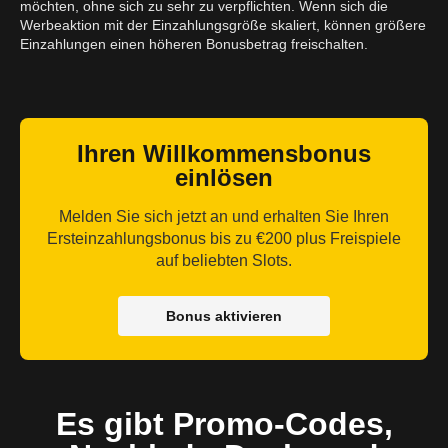
möchten, ohne sich zu sehr zu verpflichten. Wenn sich die
Werbeaktion mit der Einzahlungsgröße skaliert, können größere
Einzahlungen einen höheren Bonusbetrag freischalten.
Ihren Willkommensbonus
einlösen
Melden Sie sich jetzt an und erhalten Sie Ihren
Ersteinzahlungsbonus bis zu €200 plus Freispiele
auf beliebten Slots.
Bonus aktivieren
Es gibt Promo-Codes,