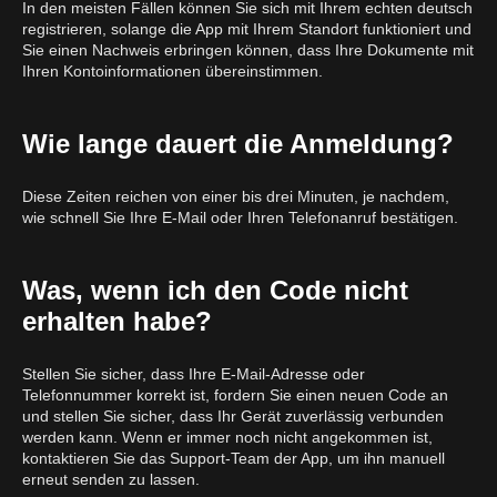
In den meisten Fällen können Sie sich mit Ihrem echten deutsch
registrieren, solange die App mit Ihrem Standort funktioniert und
Sie einen Nachweis erbringen können, dass Ihre Dokumente mit
Ihren Kontoinformationen übereinstimmen.
Wie lange dauert die Anmeldung?
Diese Zeiten reichen von einer bis drei Minuten, je nachdem,
wie schnell Sie Ihre E-Mail oder Ihren Telefonanruf bestätigen.
Was, wenn ich den Code nicht
erhalten habe?
Stellen Sie sicher, dass Ihre E-Mail-Adresse oder
Telefonnummer korrekt ist, fordern Sie einen neuen Code an
und stellen Sie sicher, dass Ihr Gerät zuverlässig verbunden
werden kann. Wenn er immer noch nicht angekommen ist,
kontaktieren Sie das Support-Team der App, um ihn manuell
erneut senden zu lassen.