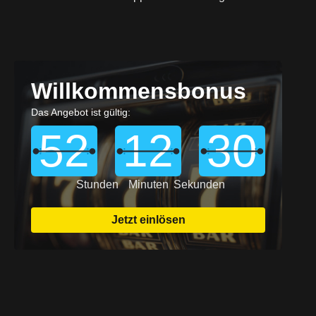
Willkommensbonus
Das Angebot ist gültig:
52
12
29
Stunden
Minuten
Sekunden
Jetzt einlösen