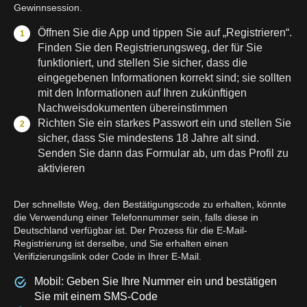
Gewinnsession.
Öffnen Sie die App und tippen Sie auf „Registrieren“.
Finden Sie den Registrierungsweg, der für Sie
funktioniert, und stellen Sie sicher, dass die
eingegebenen Informationen korrekt sind; sie sollten
mit den Informationen auf Ihren zukünftigen
Nachweisdokumenten übereinstimmen
Richten Sie ein starkes Passwort ein und stellen Sie
sicher, dass Sie mindestens 18 Jahre alt sind.
Senden Sie dann das Formular ab, um das Profil zu
aktivieren
Der schnellste Weg, den Bestätigungscode zu erhalten, könnte
die Verwendung einer Telefonnummer sein, falls diese in
Deutschland verfügbar ist. Der Prozess für die E-Mail-
Registrierung ist derselbe, und Sie erhalten einen
Verifizierungslink oder Code in Ihrer E-Mail.
Mobil: Geben Sie Ihre Nummer ein und bestätigen
Sie mit einem SMS-Code