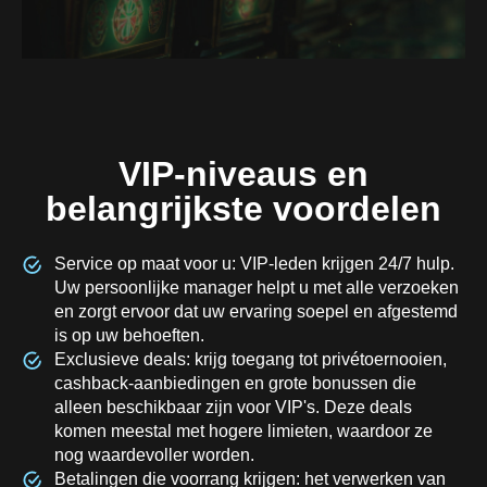
VIP-niveaus en
belangrijkste voordelen
Service op maat voor u: VIP-leden krijgen 24/7 hulp.
Uw persoonlijke manager helpt u met alle verzoeken
en zorgt ervoor dat uw ervaring soepel en afgestemd
is op uw behoeften.
Exclusieve deals: krijg toegang tot privétoernooien,
cashback-aanbiedingen en grote bonussen die
alleen beschikbaar zijn voor VIP's. Deze deals
komen meestal met hogere limieten, waardoor ze
nog waardevoller worden.
Betalingen die voorrang krijgen: het verwerken van