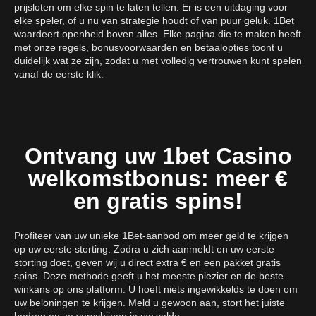
prijsloten om elke spin te laten tellen. Er is een uitdaging voor
elke speler, of u nu van strategie houdt of van puur geluk. 1Bet
waardeert openheid boven alles. Elke pagina die te maken heeft
met onze regels, bonusvoorwaarden en betaalopties toont u
duidelijk wat ze zijn, zodat u met volledig vertrouwen kunt spelen
vanaf de eerste klik.
Ontvang uw 1bet Casino
welkomstbonus: meer €
en gratis spins!
Profiteer van uw unieke 1Bet-aanbod om meer geld te krijgen
op uw eerste storting. Zodra u zich aanmeldt en uw eerste
storting doet, geven wij u direct extra € en een pakket gratis
spins. Deze methode geeft u het meeste plezier en de beste
winkans op ons platform. U hoeft niets ingewikkelds te doen om
uw beloningen te krijgen. Meld u gewoon aan, stort het juiste