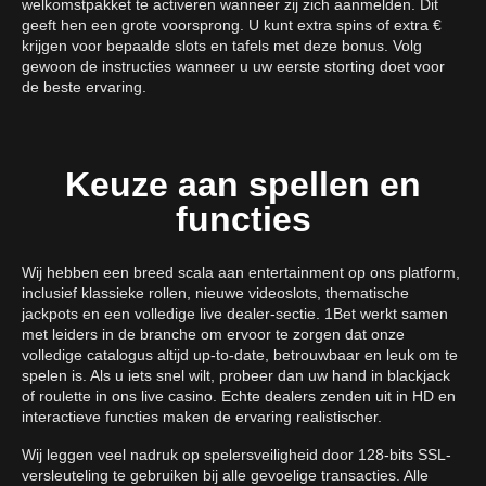
welkomstpakket te activeren wanneer zij zich aanmelden. Dit
geeft hen een grote voorsprong. U kunt extra spins of extra €
krijgen voor bepaalde slots en tafels met deze bonus. Volg
gewoon de instructies wanneer u uw eerste storting doet voor
de beste ervaring.
Keuze aan spellen en
functies
Wij hebben een breed scala aan entertainment op ons platform,
inclusief klassieke rollen, nieuwe videoslots, thematische
jackpots en een volledige live dealer-sectie. 1Bet werkt samen
met leiders in de branche om ervoor te zorgen dat onze
volledige catalogus altijd up-to-date, betrouwbaar en leuk om te
spelen is. Als u iets snel wilt, probeer dan uw hand in blackjack
of roulette in ons live casino. Echte dealers zenden uit in HD en
interactieve functies maken de ervaring realistischer.
Wij leggen veel nadruk op spelersveiligheid door 128-bits SSL-
versleuteling te gebruiken bij alle gevoelige transacties. Alle