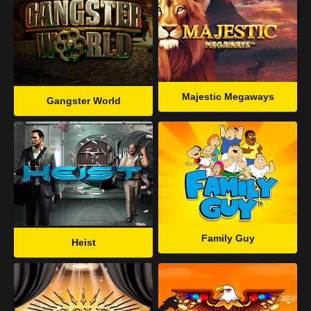
Kom naar onze speciale evenementen: heb een
geweldige tijd tijdens Nederland festiviteiten!
Hoe u zich aanmeldt en wat u kunt verwachten
Word lid van de 1bet Casino-winnaars: spelers in
Nederland verdienen geld!
Majestic Megaways
Gangster World
Hoe u het meeste uit uw winkansen haalt
Haal het meeste uit uw € bij 1bet
Promoties en bonussen
Family Guy
Heist