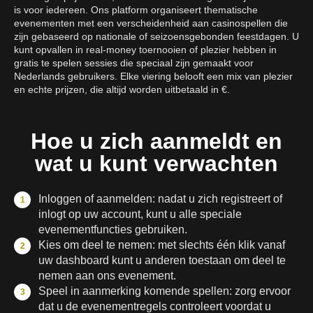
is voor iedereen. Ons platform organiseert thematische
evenementen met een verscheidenheid aan casinospellen die
zijn gebaseerd op nationale of seizoensgebonden feestdagen. U
kunt opvallen in real-money toernooien of plezier hebben in
gratis te spelen sessies die speciaal zijn gemaakt voor
Nederlands gebruikers. Elke viering belooft een mix van plezier
en echte prijzen, die altijd worden uitbetaald in €.
Hoe u zich aanmeldt en
wat u kunt verwachten
Inloggen of aanmelden: nadat u zich registreert of
inlogt op uw account, kunt u alle speciale
evenementfuncties gebruiken.
Kies om deel te nemen: met slechts één klik vanaf
uw dashboard kunt u anderen toestaan om deel te
nemen aan ons evenement.
Speel in aanmerking komende spellen: zorg ervoor
dat u de evenementregels controleert voordat u